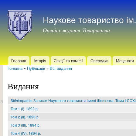
Пер
до
Наукове товариство і
осн
мат
Онлайн-журнал Товариства
Головна
Історія
Секції та комісії
Осередки
Меценати
Головне меню
Головна
»
Публікації
»
Всі видання
Ви є тут
Видання
Бібліографія Записок Наукового товариства імені Шевченка. Томи I-CCXL
Том 1 (I). 1892 р.
Том 2 (ІI). 1893 р.
Том 3 (ІІI). 1894 р.
Том 4 (ІV). 1894 р.