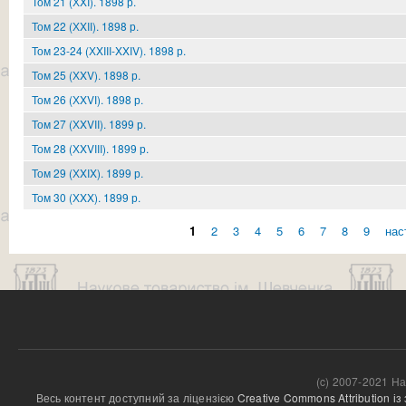
Том 21 (ХXI). 1898 р.
Том 22 (ХXIІ). 1898 р.
Том 23-24 (ХXIII-XXIV). 1898 р.
Том 25 (ХXV). 1898 р.
Том 26 (ХXVІ). 1898 р.
Том 27 (ХXVII). 1899 р.
Том 28 (ХXVIII). 1899 р.
Том 29 (ХXIX). 1899 р.
Том 30 (ХXX). 1899 р.
1
2
3
4
5
6
7
8
9
нас
Сторінки
(c) 2007-2021 На
Весь контент доступний за ліцензією 
Creative Commons Attribution і