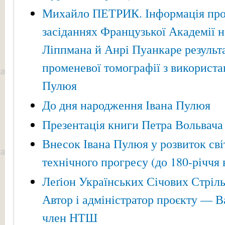
Михайло ПЕТРИК. Інформація про 
засіданнях Французької Академії на
Ліппмана й Анрі Пуанкаре результа
променевої томографії з використа
Пулюя
До дня народження Івана Пулюя
Презентація книги Петра Вольвача
Внесок Івана Пулюя у розвиток сві
технічного прогресу (до 180-річчя
Леґіон Українських Січових Стрільц
Автор і адміністратор проєкту — В
член НТШ