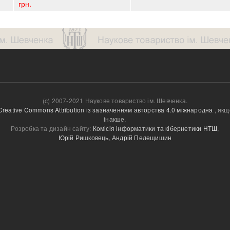
грн.
(c) 2007-2021 Наукове товариство ім. Шевченка.
Creative Commons Attribution із зазначенням авторства 4.0 міжнародна
, якщ
інакше.
Розробка та дизайн сайту:
Комісія інформатики та кібернетики НТШ
,
Юрій Ришковець
,
Андрій Пелещишин