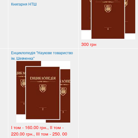
Книгарня НТШ
300 грн
Енциклопедія "Наукове товариство
ім. Шевченка"
І том - 160.00 грн., ІІ том -
220.00 грн., ІІІ том - 250. 00