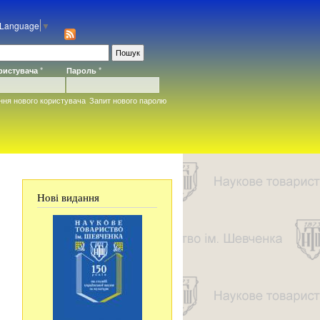
 Language
▼
ористувача
*
Пароль
*
ння нового користувача
Запит нового паролю
Нові видання