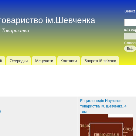
Перейти
до
Select
товариство ім.Шевченка
основного
матеріалу
 Товариства
Ім'я к
Вхід
Створе
ії
Осередки
Меценати
Контакти
Зворотній зв'язок
Енциклопедія Наукового
товариства ім. Шевченка. 4
том
3