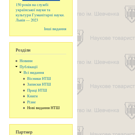
150 років на службі
української науки та
культури Гуманітарні науки.
Львів — 2023
Інші видання
Розділи
Новини
Публікації
Всі видання
Вісники НТШ
Записки НТШ
Праці НТШ
Книги
Різне
Нові видання НТШ
Партнер