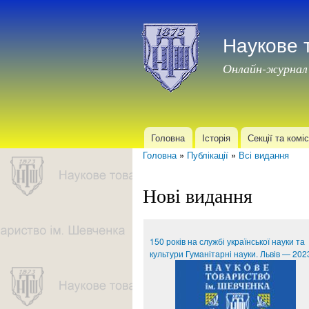
Наукове 
Онлайн-журнал
Головна
Історія
Секції та коміс
Головне меню
Головна
»
Публікації
»
Всі видання
Ви є тут
Нові видання
150 років на службі української науки та
культури Гуманітарні науки. Львів — 202