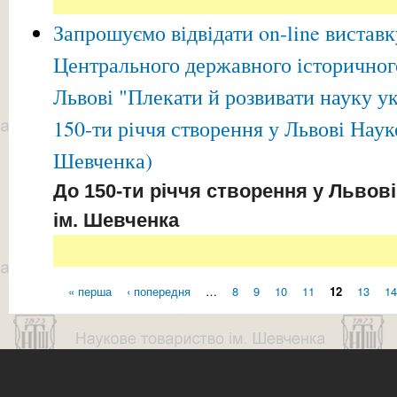
Запрошуємо відвідати on-line вистав
Центрального державного історичного
Львові "Плекати й розвивати науку 
150-ти річчя створення у Львові Наук
Шевченка)
До 150-ти річчя створення у Львов
ім. Шевченка
« перша
‹ попередня
…
8
9
10
11
12
13
14
Сторінки