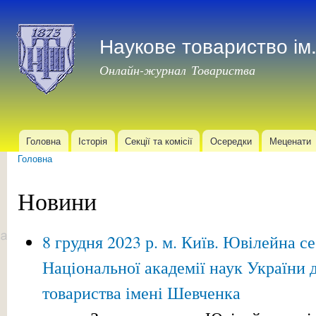
Пер
до
Наукове товариство і
осн
мат
Онлайн-журнал Товариства
Головна
Історія
Секції та комісії
Осередки
Меценати
Головне меню
Головна
Ви є тут
Новини
8 грудня 2023 р. м. Київ. Ювілейна се
Національної академії наук України 
товариства імені Шевченка