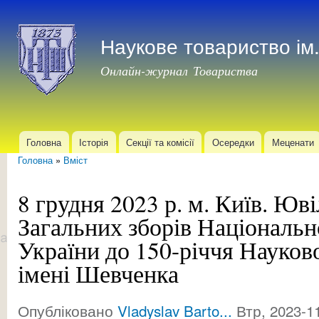
Пер
до
Наукове товариство і
осн
мат
Онлайн-журнал Товариства
Головна
Історія
Секції та комісії
Осередки
Меценати
Головне меню
Головна
»
Вміст
Ви є тут
8 грудня 2023 р. м. Київ. Юві
Загальних зборів Національно
України до 150-річчя Науков
імені Шевченка
Опубліковано
Vladyslav Barto...
Втр, 2023-11