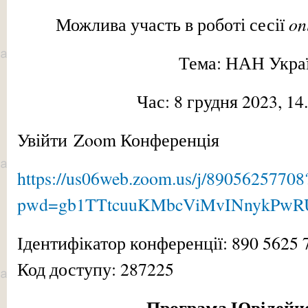
on
Можлива участь в роботі сесії
Тема: НАН Укра
Час: 8 грудня 2023, 1
Увійти Zoom Конференція
https://us06web.zoom.us/j/89056257708
pwd=gb1TTtcuuKMbcViMvINnykPwR
Ідентифікатор конференції: 890 5625 
Код доступу: 287225
Програма Ювілейної