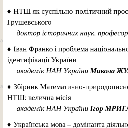
♦ НТШ як суспільно-політичний про
Грушевського
доктор історичних наук, професо
♦ Іван Франко і проблема національн
ідентифікації України
академік НАН України
Микола Ж
♦ Збірник Математично-природописно-
НТШ: велична місія
академік НАН України
Ігор МРИ
♦ Українська мова – домінанта діяль