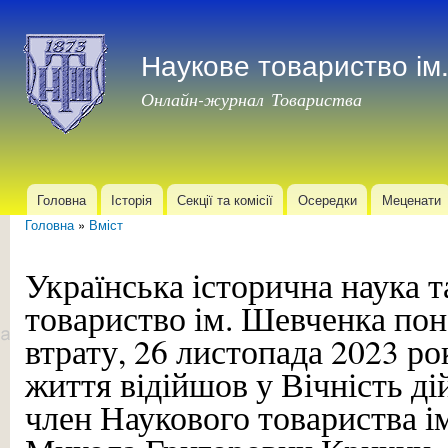
Пер
до
Наукове товариство і
осн
мат
Онлайн-журнал Товариства
Головна
Історія
Секції та комісії
Осередки
Меценати
Головне меню
Головна
»
Вміст
Ви є тут
Українська історична наука 
товариство ім. Шевченка по
втрату, 26 листопада 2023 ро
життя відійшов у Вічність д
член Наукового товариства і