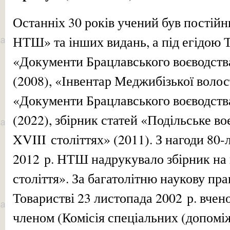
Останніх 30 років учений був постій
НТШ» та інших видань, а під егідою 
«Документи Брацлавського воєводств
(2008), «Інвентар Меджибізької волост
«Документи Брацлавського воєводств
(2022), збірник статей «Подільське в
XVIII століттях» (2011). З нагоди 80-
2012 р. НТШ надрукувало збірник на 
століття». За багатолітню наукову пра
Товаристві 23 листопада 2002 р. вчен
членом (Комісія спеціальних (допомі