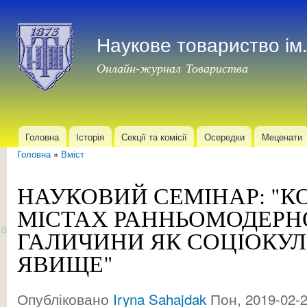
Пер
до
Наукове товариство і
осн
мат
Онлайн-журнал Товариства
Головна
Історія
Секції та комісії
Осередки
Меценати
Головне меню
Головна
»
Вміст
Ви є тут
НАУКОВИЙ СЕМІНАР: "К
МІСТАХ РАННЬОМОДЕРНО
ГАЛИЧИНИ ЯК СОЦІОКУЛ
ЯВИЩЕ"
Опубліковано
Iryna Sahajdak
Пон, 2019-02-2