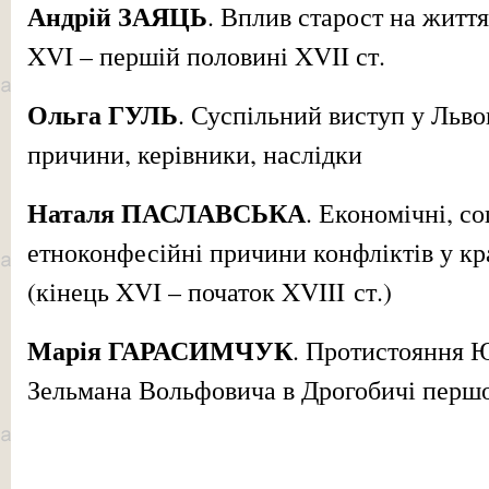
Андрій ЗАЯЦЬ
.
Вплив старост на життя
XVI – першій половині XVII ст.
Ольга ГУЛЬ
.
Суспільний виступ у Льво
причини, керівники, наслідки
Наталя ПАСЛАВСЬКА
.
Економічні, со
етноконфесійні причини конфліктів у к
(кінець XVI
– початок
XVIII
ст.)
Марія ГАРАСИМЧУК
.
Протистояння Ю
Зельмана Вольфовича в Дрогобичі першо