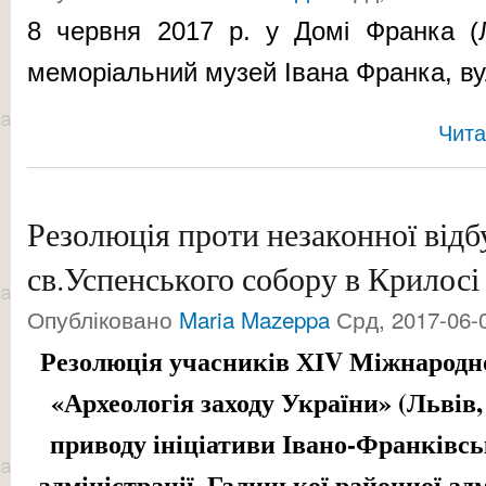
8 червня 2017 р. у Домі Франка (Л
меморіальний музей Івана Франка
, в
Чита
Резолюція проти незаконної відб
св.Успенського собору в Крилосі
Опубліковано
Maria Mazeppa
Срд, 2017-06-0
Резолюція учасників ХІ
V
Міжнародно
«Археологія заходу України» (Львів, 
приводу ініціативи Івано-Франківсь
адміністрації, Галицької районної ад