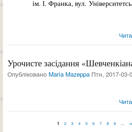
ім. І. Франка, вул. Університетсь
Чита
Урочисте засідання «Шевченкіан
Опубліковано
Maria Mazeppa
Птн, 2017-03-0
Чита
1
2
3
4
5
6
7
8
9
…
н
Сторінки