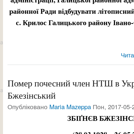
районної Ради відбудувати літописний
с. Крилос Галицького району Івано-
Чита
Помер почесний член НТШ в Укра
Бжезінський
Опубліковано
Maria Mazeppa
Пон, 2017-05-2
ЗБІҐНЄВ БЖЕЗІН