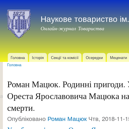
Пер
до
Наукове товариство і
осн
мат
Онлайн-журнал Товариства
Головна
Історія
Секції та комісії
Осередки
Меценати
Головне меню
Головна
Ви є тут
Роман Мацюк. Родинні пригоди. 
Ореста Ярославовича Мацюка на 
смерти.
Опубліковано
Роман Мацюк
Чтв, 2018-11-1