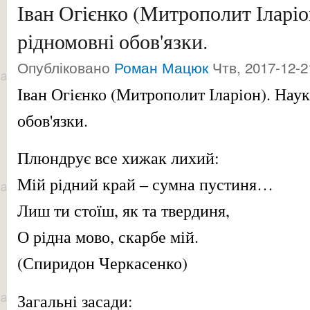
Іван Огієнко (Митрополит Іларіо
рідномовні обов'язки.
Опубліковано
Роман Мацюк
Чтв, 2017-12-2
Іван Огієнко (Митрополит Іларіон). Нау
обов'язки.
Плюндрує все хижак лихий:
Мій рідний край – сумна пустиня…
Лиш ти стоїш, як та твердиня,
О рідна мово, скарбе мій.
(Спиридон Черкасенко)
Загальні засади: