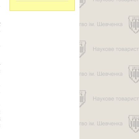
а
ї
-
о
Х
—
и
,
а
а
о
е
я
к
и