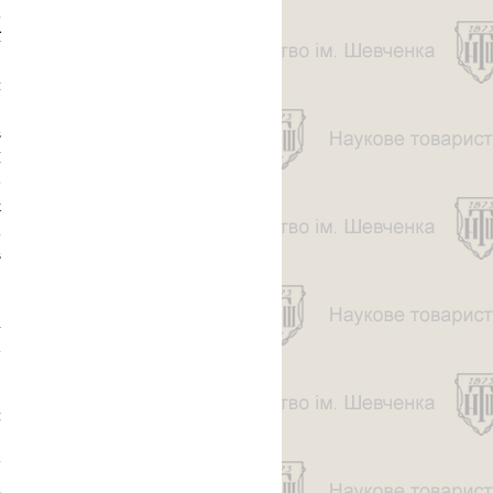
а
ї
,
й
,
в
Ш
е
к
а
в
і
а
й
.
у
а