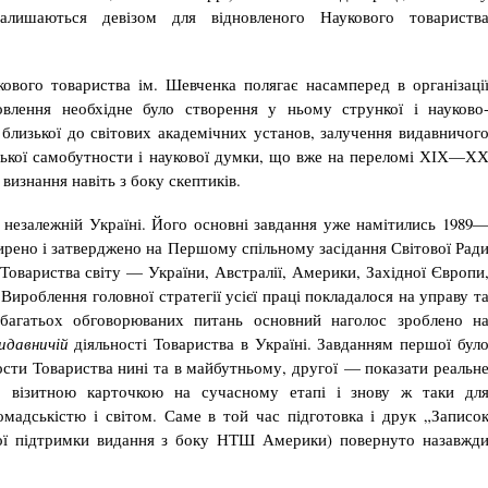
алишаються девізом для відновленого Наукового товариств
ового товариства ім. Шевченка полягає насамперед в організаці
новлення необхідне було створення у ньому стрункої і науково
 близької до світових академічних установ, залучення видавничог
ської самобутности і наукової думки, що вже на переломі ХІХ—Х
 визнання навіть з боку скептиків.
незалежній Україні. Його основні завдання уже намітились 1989
зширено і затверджено на Першому спільному засідання Світової Рад
Товариства світу — України, Австралії, Америки, Західної Європи
Вироблення головної стратегії усієї праці покладалося на управу т
 багатьох обговорюваних питань основний наголос зроблено н
идавничій
діяльності Товариства в Україні. Завданням першої бул
ости Товариства нині та в майбутньому, другої — показати реальн
 візитною карточкою на сучасному етапі і знову ж таки дл
мадськістю і світом. Саме в той час підготовка і друк „Записо
ої підтримки видання з боку НТШ Америки) повернуто назавжд