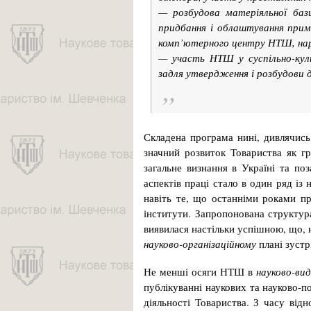
— розбудова матеріяльної баз
придбання і облаштування примі
комп’ютерного центру НТШ, нар
— участь НТШ у суспільно-кул
задля утвердження і розбудови 
Складена програма нині, дивлячись
значний розвиток Товариства як гр
загальне визнання в Україні та по
аспектів праці стало в один ряд із
навіть те, що останніми роками пр
інститути. Запропонована структур
виявилася настільки успішною, що, 
науково-організаційному
плані зустр
Не менші осяги НТШ в
науково-вид
публікуванні наукових та науково-
діяльності Товариства. З часу від