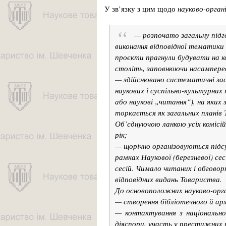
У зв’язку з цим щодо
науково-орган
— розпочато загальну підго
виконання відповідної тематики 
проєкти прагнули будувати на к
століть, заповнюючи насамперед
— здійснювано систематичні засі
наукових і суспільно-культурних 
або наукові „читання“), на яких 
торкається як загальних планів 
Об’єднуючою ланкою усіх комісі
рік;
— щорічно організовуються підсу
рамках Наукової (березневої) се
сесій. Чимало читаних і обговорю
відповідних видань Товариства.
До основоположних
науково-орг
— створення бібліотечного й ар
— контактування з національно
діяспори, участь у престижних 