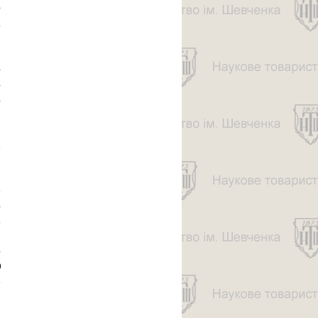
)
;
і
і
і
,
,
х
х
і
;
м
)
0
е