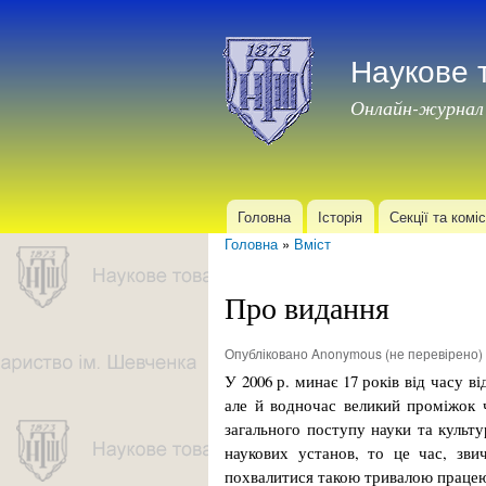
Наукове 
Онлайн-журнал
Головна
Історія
Секції та коміс
Головне меню
Головна
»
Вміст
Ви є тут
Про видання
Опубліковано
Anonymous (не перевірено)
У 2006 р. минає 17 років від часу 
але й водночас великий проміжок 
загального поступу науки та культ
наукових установ, то це час, зви
похвалитися такою тривалою працею 