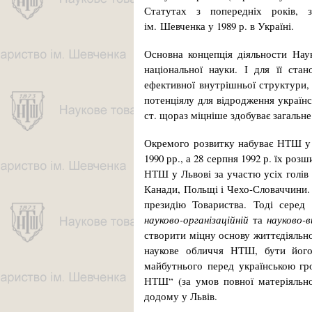
Статутах з попередніх років, з
ім. Шевченка у 1989 р. в Україні.
Основна концепція діяльности Наук
національної науки. І для її ста
ефективної внутрішньої структури,
потенціялу для відродження україн
ст. щораз міцніше здобуває загальне
Окремого розвитку набуває НТШ у 
1990 рр., а 28 серпня 1992 р. їх ро
НТШ у Львові за участю усіх голів 
Канади, Польщі і Чехо-Словаччини. 
президію Товариства. Тоді серед
науково-організаційній
та
науково-в
створити міцну основу життєдіяльн
наукове обличчя НТШ, бути його
майбутнього перед українською гро
НТШ“ (за умов повної матеріяльн
додому у Львів.