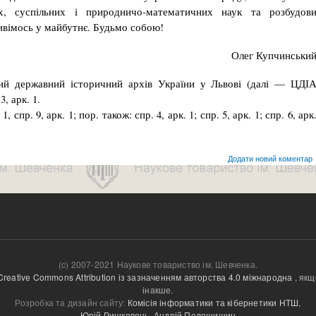
х, суспільних і природничо-математичних наук та розбудов
ивімось у майбутнє. Будьмо собою!
Олег Купчинськи
ий державний історичний архів України у Львові (далі — ЦДІ
3, арк. 1.
 спр. 9, арк. 1; пор. також: спр. 4, арк. 1; спр. 5, арк. 1; спр. 6, арк
Додати новий коментар
(c) 2007-2021 Наукове товариство ім. Шевченка.
Creative Commons Attribution із зазначенням авторства 4.0 міжнародна
, якщ
інакше.
Розробка та дизайн сайту:
Комісія інформатики та кібернетики НТШ
,
Юрій Ришковець
,
Андрій Пелещишин