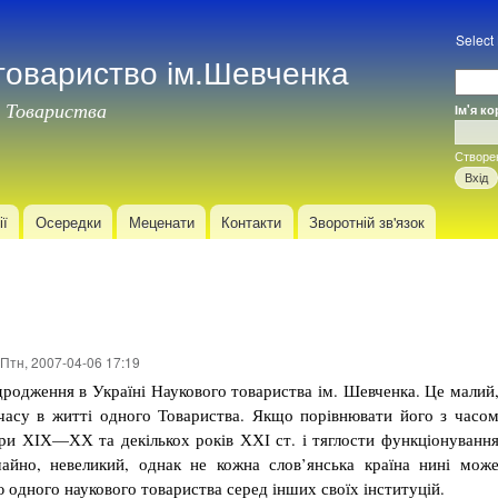
Перейти
до
Select
товариство ім.Шевченка
основного
матеріалу
 Товариства
Ім'я к
Вхід
Створе
ії
Осередки
Меценати
Контакти
Зворотній зв'язок
Птн, 2007-04-06 17:19
відродження в Україні Наукового товариства ім. Шевченка. Це малий
часу в житті одного Товариства. Якщо порівнювати його з часо
ури ХІХ—ХХ та декількох років ХХІ ст. і тяглости функціонуванн
чайно, невеликий, однак не кожна слов’янська країна нині мож
одного наукового товариства серед інших своїх інституцій.