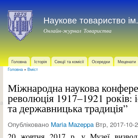
Пер
до
Наукове товариство і
осн
мат
Онлайн-журнал Товариства
Головна
Історія
Секції та комісії
Осередки
Меценати
Головне меню
Головна
»
Вміст
Ви є тут
Міжнародна наукова конфере
революція 1917–1921 років: 
та державницька традиція”
Опубліковано
Maria Mazeppa
Втр, 2017-10-2
20 жовтня 2017 р. у Музеї визвол