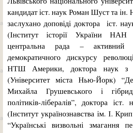
Львівського національного універси
кандидат іст. наук Роман Шуст та ін.
заслухано доповіді доктора іст. на
(Інститут історії України НАН 
центральна рада – активний ч
демократичного дискурсу революці
НТШ Америки, доктора наук з 
(Університет міста Нью-Йорк) “Д
Михайла Грушевського і гібрид
політиків-лібералів”, доктора іст
(Інститут українознавства ім. І. Кр
“Українські визвольні змагання п