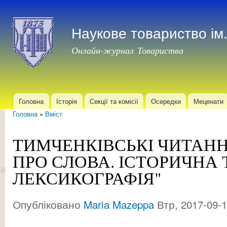
Пер
до
Наукове товариство і
осн
мат
Онлайн-журнал Товариства
Головна
Історія
Секції та комісії
Осередки
Меценати
Головне меню
Головна
»
Вміст
Ви є тут
ТИМЧЕНКІВСЬКІ ЧИТАН
ПРО СЛОВА. ІСТОРИЧНА 
ЛЕКСИКОГРАФІЯ"
Опубліковано
Maria Mazeppa
Втр, 2017-09-1