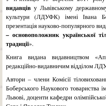
видавців
у Львівському державному 
культури (ЛДУФК) імені Івана Бо
презентація науково-популярного вид
– основоположник української тіл
традиції
».
Книга видана видавництвом «Апр
редакційно-видавничим відділом ЛД
Автори – члени Комісії тіловихован
Боберського Наукового товариства 
Львові, доценти кафедри олімпійськ
Сова і Ярослав Тимчак.