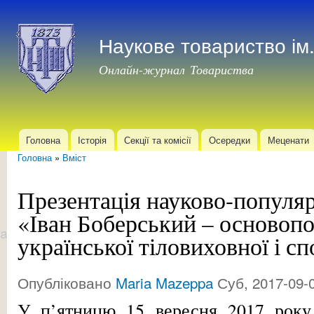
Пер
до
Наукове товариство і
осн
мат
Онлайн-журнал Товариства
Головна
Історія
Секції та комісії
Осередки
Меценати
Головне меню
Головна
»
Вміст
Ви є тут
Презентація науково-популя
«Іван Боберський – основоп
української тіловиховної і сп
Опубліковано
Maria Mazeppa
Суб, 2017-09-0
У п’ятницю 15 вересня 2017 рок