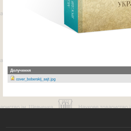
Долучення
cover_boberskij_sajt.jpg