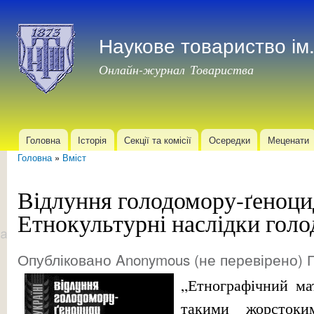
Пер
до
Наукове товариство і
осн
мат
Онлайн-журнал Товариства
Головна
Історія
Секції та комісії
Осередки
Меценати
Головне меню
Головна
»
Вміст
Ви є тут
Відлуння голодомору-ґеноц
Етнокультурні наслідки гол
Опубліковано
Anonymous (не перевірено)
П
„Етнографічний ма
такими жорстоки