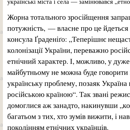
українські міста і села — замінювався „етн
Жорна тотального зросійщення запра
потужність, — власне про це йдеться
консула Ґраденіґо: „Теперішнє нещас
колонізації України, переважно російс
етнічний характер. І, можливо, у дуж
майбутньому не можна буде говорити 
українську проблему, позаяк Україна 
російською країною“. Так звані режи
домоглися аж занадто, накинувши „ко
багатьом з тих, хто зумів вижити, і н
поколінням етнічних українців.