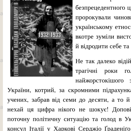
безпрецедентного ц
пророкували чинов
українському етнос
вкотре зуміли висто
й відродити себе та
Не так далеко віді
трагічні роки 
найжорстокішого
України, котрий, за скромними підрахунк
учених, забрав від семи до десяти, а то й
нехай ця цифра нікого не шокує! Допові
поточну політичну ситуацію та голод в Ук
консул Італії у Харкові Серджіо Ґраденіґо