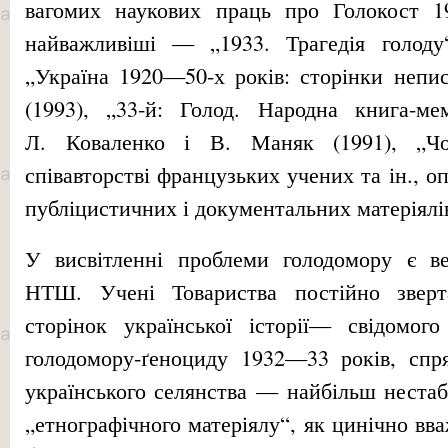
вагомих наукових праць про Голокост 1
найважливіші — „1933. Трагедія голоду“
„Україна 1920—50-х років: сторінки непи
(1993), „33-й: Голод. Народна книга-ме
Л. Коваленко і В. Маняк (1991), „Ч
співавторстві французьких учених та ін., о
публіцистичних і документальних матеріялі
У висвітленні проблеми голодомору є ве
НТШ. Учені Товариства постійно зверт
сторінок української історії— свідомог
голодомору-ґеноциду 1932—33 років, спр
українського селянства — найбільш нестаб
„етнографічного матеріялу“, як цинічно вв