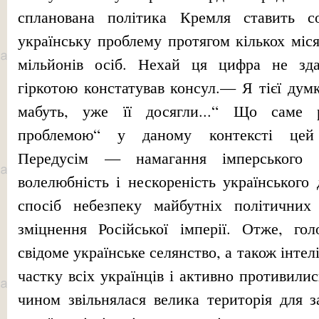
спланована політика Кремля ставить со
українську проблему протягом кількох міся
мільйонів осіб. Нехай ця цифра не зд
гіркотою констатував консул.— Я тієї дум
мабуть, уже її досягли...“ Що саме р
проблемою“ у даному контексті цей
Передусім — намагання імперського 
волелюбність і нескореність українського 
спосіб небезпеку майбутніх політични
зміцнення Російської імперії. Отже, го
свідоме українське селянство, а також інтел
частку всіх українців і активно противили
чином звільнялася велика територія для з