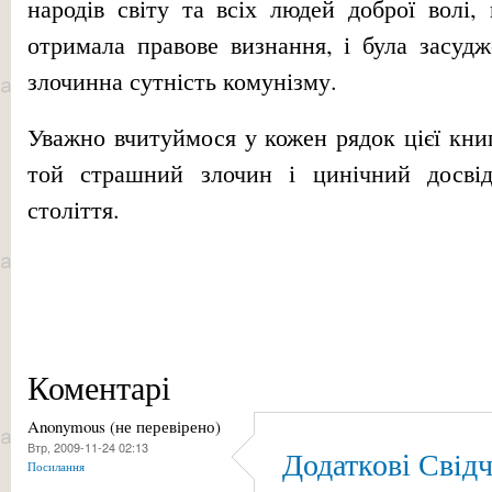
народів світу та всіх людей доброї волі
отримала правове визнання, і була засуд
злочинна сутність комунізму.
Уважно вчитуймося у кожен рядок цієї книг
той страшний злочин і цинічний досві
століття.
Коментарі
Anonymous (не перевірено)
Втр, 2009-11-24 02:13
Додаткові Свiдч
Посилання