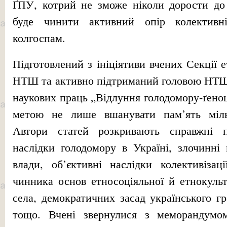
ҐПУ, котрий не зможе ніколи дорости до 
буде чинити активний опір колектив
колгоспам.
Підготовлений з ініціятиви вчених Секції 
НТШ та активно підтриманий головою НТШ
наукових праць „Відлуння голодомору-ґен
метою не лише вшанувати пам’ять мільй
Автори статей розкривають справжні п
наслідки голодомору в Україні, злочинні
влади, об’єктивні наслідки колективізац
чинника основ етносоціяльної й етнокульт
села, демократичних засад українського г
тощо. Вчені звернулися з меморандумом