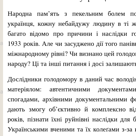
Народна пам’ять з пекельним болем по
українця, кожну небайдужу людину в ті ж
багато відомо про причини і наслідки г
1933 років. Але чи засуджено дії того пані
міжнародному рівні? Чи визнано цей голодо
народу? Ці та інші питання і досі залишають
Дослідники голодомору в даний час волод
матеріялом: автентичними документами
спогадами, архівними документальними фот
дають змогу об’єктивно й комплексно від
років, пізнати їхні руйнівні наслідки для 
Українськими вченими та їх колеґами з-за 