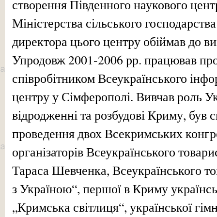
створення Південного наукового цент
Міністерства сільського господарства
директора цього центру обіймав до ви
Упродовж 2001-2006 рр. працював пр
співробітником Всеукраїнського інф
центру у Сімферополі. Вивчав роль Ук
відродженні та розбудові Криму, був с
проведення двох Всекримських конгре
організаторів Всеукраїнського товари
Тараса Шевченка, Всеукраїнського т
з Україною“, першої в Криму українс
„Кримська світлиця“, української гімн