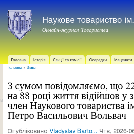
Пер
до
Наукове товариство і
осн
мат
Онлайн-журнал Товариства
Головна
Історія
Секції та комісії
Осередки
Меценати
Головне меню
Головна
»
Вміст
Ви є тут
З сумом повідомляємо, що 22
на 88 році життя відійшов у 
член Наукового товариства і
Петро Васильович Вольвач
Опубліковано
Vladyslav Barto...
Чтв, 2026-06