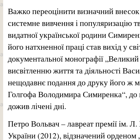
Важко переоцінити визначний внесок
системне вивчення і популяризацію т
видатної української родини Симирен
його натхненної праці став вихід у сві
документальної монографії „Великий 
висвітленню життя та діяльності Васи
нещодавнє подання до друку його ж м
Голгофа Володимира Симиренка“, до п
дожив лічені дні.
Петро Вольвач – лавреат премії ім. 
України (2012), відзначений орденом „