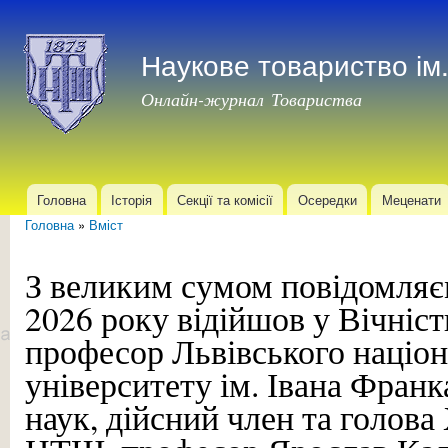
Пер
до
Наукове товариство і
осн
мат
Онлайн-журнал Товариства
Головна
Історія
Секції та комісії
Осередки
Меценати
Головне меню
Головна
»
Вміст
Ви є тут
З великим сумом повідомляє
2026 року відійшов у Вічніс
професор Львівського націо
університету ім. Івана Франк
наук, дійсний член та голова 