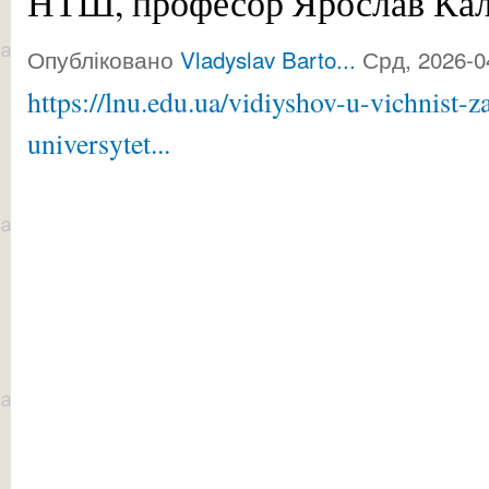
НТШ, професор Ярослав Ка
Опубліковано
Vladyslav Barto...
Срд, 2026-0
https://lnu.edu.ua/vidiyshov-u-vichnist-
universytet...