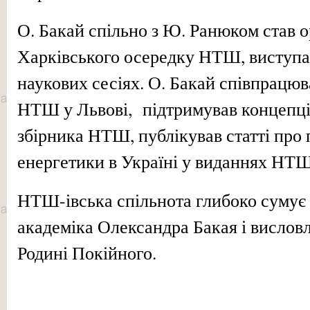
О. Бакай спільно з Ю. Ранюком став о
Харківського осередку НТШ, виступав
наукових сесіях. О. Бакай співпрацюв
НТШ у Львові, підтримував концепц
збірника НТШ, публікував статті про
енергетики в Україні у виданнях НТШ
НТШ-івська спільнота глибоко сумує 
академіка Олександра Бакая і вислов
Родині Покійного.