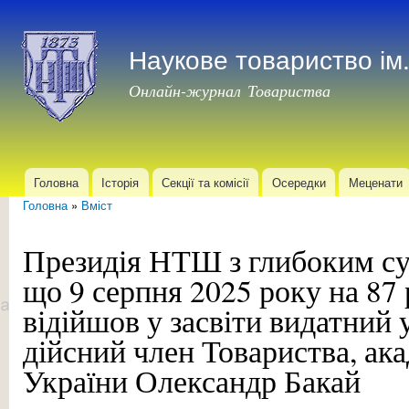
Пер
до
Наукове товариство і
осн
мат
Онлайн-журнал Товариства
Головна
Історія
Секції та комісії
Осередки
Меценати
Головне меню
Головна
»
Вміст
Ви є тут
Президія НТШ з глибоким су
що 9 серпня 2025 року на 87 
відійшов у засвіти видатний 
дійсний член Товариства, а
України Олександр Бакай