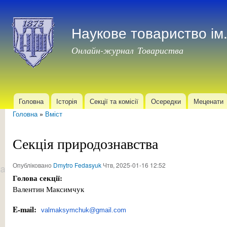
Пер
до
Наукове товариство і
осн
мат
Онлайн-журнал Товариства
Головна
Історія
Секції та комісії
Осередки
Меценати
Головне меню
Головна
»
Вміст
Ви є тут
Секція природознавства
Опубліковано
Dmytro Fedasyuk
Чтв, 2025-01-16 12:52
Голова секції:
Валентин Максимчук
E-mail:
valmaksymchuk@gmail.com