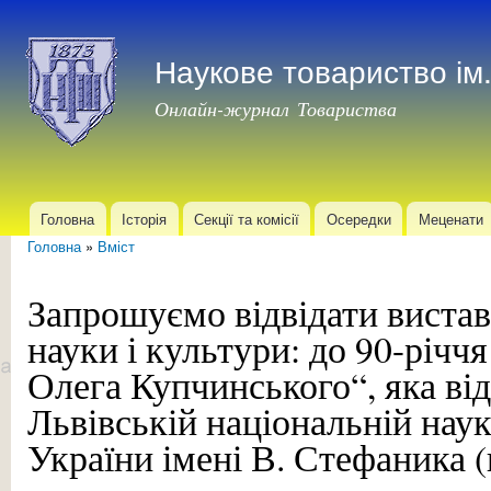
Пер
до
Наукове товариство і
осн
мат
Онлайн-журнал Товариства
Головна
Історія
Секції та комісії
Осередки
Меценати
Головне меню
Головна
»
Вміст
Ви є тут
Запрошуємо відвідати вистав
науки і культури: до 90-річч
Олега Купчинського“, яка від
Львівській національній наук
України імені В. Стефаника (