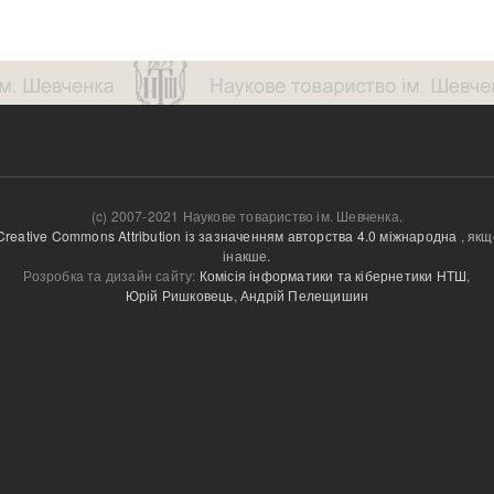
(c) 2007-2021 Наукове товариство ім. Шевченка.
Creative Commons Attribution із зазначенням авторства 4.0 міжнародна
, якщ
інакше.
Розробка та дизайн сайту:
Комісія інформатики та кібернетики НТШ
,
Юрій Ришковець
,
Андрій Пелещишин