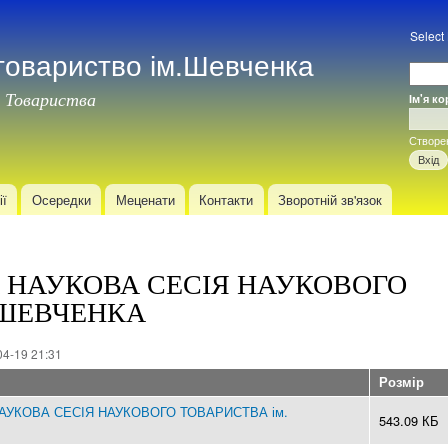
Перейти
до
Select
товариство ім.Шевченка
основного
матеріалу
 Товариства
Ім'я к
Вхід
Створе
ії
Осередки
Меценати
Контакти
Зворотній зв'язок
 НАУКОВА СЕСІЯ НАУКОВОГО
 ШЕВЧЕНКА
04-19 21:31
Розмір
УКОВА СЕСІЯ НАУКОВОГО ТОВАРИСТВА ім.
543.09 КБ