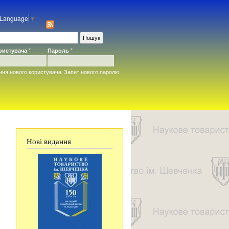
 Language
▼
ористувача
*
Пароль
*
ння нового користувача
Запит нового паролю
Нові видання