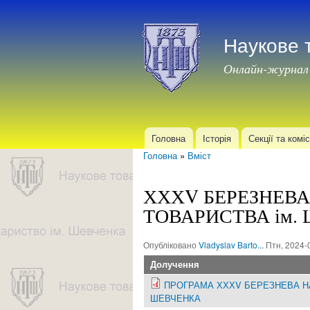
Наукове 
Онлайн-журнал
Головна
Історія
Секції та коміс
Головне меню
Головна
»
Вміст
Ви є тут
ХХХV БЕРЕЗНЕВА
ТОВАРИСТВА ім.
Опубліковано
Vladyslav Barto...
Птн, 2024-
Долучення
ПРОГРАМА ХХХV БЕРЕЗНЕВА НА
ШЕВЧЕНКА