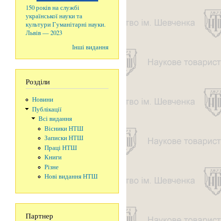
150 років на службі
української науки та
культури Гуманітарні науки.
Львів — 2023
Інші видання
Розділи
Новини
Публікації
Всі видання
Вісники НТШ
Записки НТШ
Праці НТШ
Книги
Різне
Нові видання НТШ
Партнер