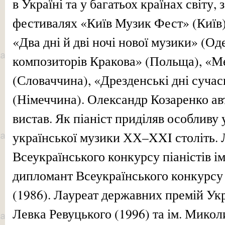
в Україні та у багатьох країнах світу
фестивалях «Київ Музик Фест» (Київ)
«Два дні й дві ночі нової музики» (Од
композиторів Кракова» (Польща), «М
(Словаччина), «Дрезденські дні сучас
(Німеччина). Олександр Козаренко ав
вистав. Як піаніст приділяв особливу
української музики ХХ–XXI століть. 
Всеукраїнського конкурсу піаністів ім
дипломант Всеукраїнського конкурсу
(1986). Лауреат державних премій Укр
Левка Ревуцького (1996) та ім. Микол