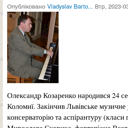
Опубліковано
Vladyslav Barto...
Втр, 2023-03
Олександр Козаренко народився 24 се
Коломиї. Закінчив Львівське музичне
консерваторію та аспірантуру (класи 
Мирослава Скорика, фортепіано Всев