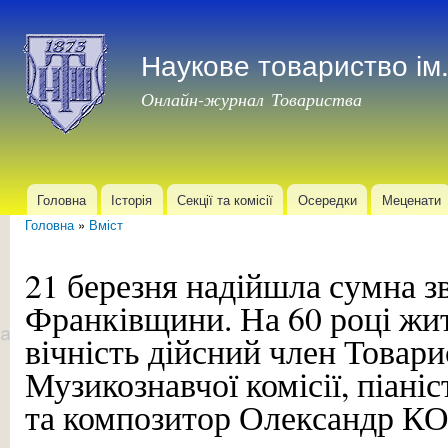
Пер
до
Наукове товариство і
осн
мат
Онлайн-журнал Товариства
Головна
Історія
Секції та комісії
Осередки
Меценати
Головне меню
Головна
»
Вміст
Ви є тут
21 березня надійшла сумна зв
Франківщини. На 60 році жит
вічність дійсний член Товари
Музикознавчої комісії, піані
та композитор Олександр 