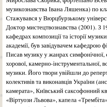
музикознавства Івана Ляшенка) по кл
Стажувався у Вюрцбурзькому універси
Доктор мистецтвознавства (2001). З 1
кафедрах композиції та історії музики
академії, був завідувачем кафедрою ф
Писав музику у жанрах симфонічної, о
хорової, камерно-інструментальної, в
музики. Його твори увійшли до репер
колективів та виконавців України (ан
камерата», Київський саксофонний кв
«Віртуози Львова», капела «Трембіта»