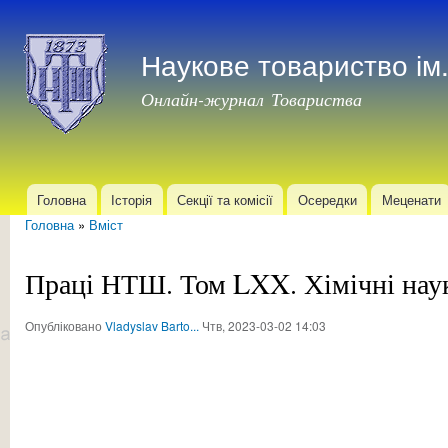
Пер
до
Наукове товариство і
осн
мат
Онлайн-журнал Товариства
Головна
Історія
Секції та комісії
Осередки
Меценати
Головне меню
Головна
»
Вміст
Ви є тут
Праці НТШ. Том LXX. Хімічні наук
Опубліковано
Vladyslav Barto...
Чтв, 2023-03-02 14:03