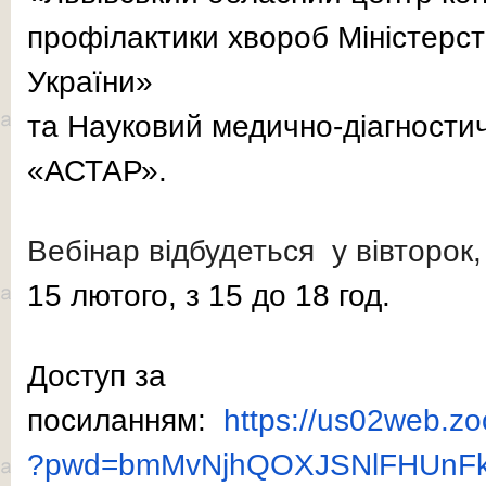
профілактики хвороб Міністерст
України»
та Науковий медично-діагности
«АСТАР».
Вебінар
відбудеться у вівторок
15 лютого, з 15 до 18 год.
Доступ за
посиланням:
https://us02web.z
?pwd=bmMvNjhQOXJSNlFHUnF