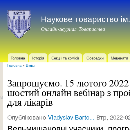
Пер
до
Наукове товариство і
осн
мат
Онлайн-журнал Товариства
Головна
Історія
Секції та комісії
Осередки
Меценати
Головне меню
Головна
»
Вміст
Ви є тут
Запрошуємо. 15 лютого 2022 
шостий онлайн вебінар з пр
для лікарів
Опубліковано
Vladyslav Barto...
Втр, 2022-02
Вельмишановні учасники програ