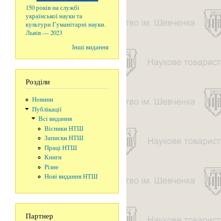
150 років на службі
української науки та
культури Гуманітарні науки.
Львів — 2023
Інші видання
Розділи
Новини
Публікації
Всі видання
Вісники НТШ
Записки НТШ
Праці НТШ
Книги
Різне
Нові видання НТШ
Партнер