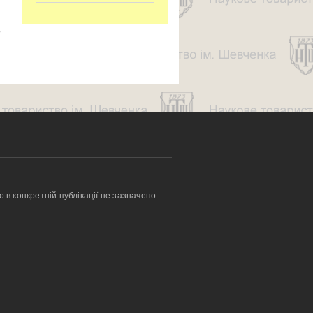
я
а
о в конкретній публікації не зазначено 