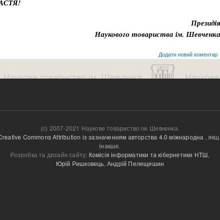
АСТЯ!
Президі
Наукового товариства ім. Шевченк
Додати новий коментар
(c) 2007-2021 Наукове товариство ім. Шевченка.
Creative Commons Attribution із зазначенням авторства 4.0 міжнародна
, якщ
інакше.
Розробка та дизайн сайту:
Комісія інформатики та кібернетики НТШ
,
Юрій Ришковець
,
Андрій Пелещишин