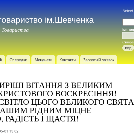
Перейти
до
Select
товариство ім.Шевченка
основного
матеріалу
 Товариства
Ім'я к
Вхід
Створе
ії
Осередки
Меценати
Контакти
Зворотній зв'язок
РІШІ ВІТАННЯ З ВЕЛИКИМ
ХРИСТОВОГО ВОСКРЕСІННЯ!
СВІТЛО ЦЬОГО ВЕЛИКОГО СВЯТА
ВАШИМ РІДНИМ МІЦНЕ
, РАДІСТЬ І ЩАСТЯ!
05-01 13:02