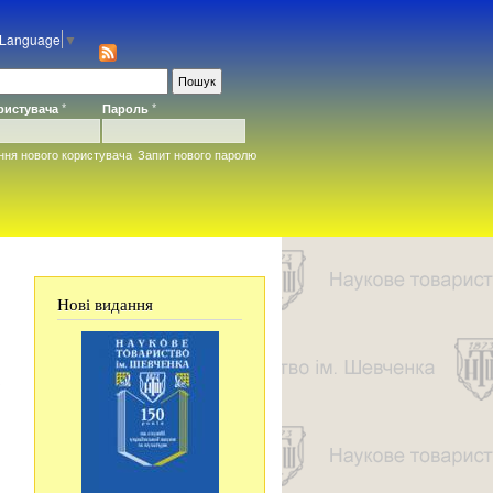
 Language
▼
ористувача
*
Пароль
*
ння нового користувача
Запит нового паролю
Нові видання