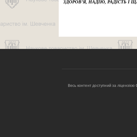
ЗДОРОВ’Я, НАДІЮ, РАДІСТЬ І Щ
Весь контент доступний за ліцензією 