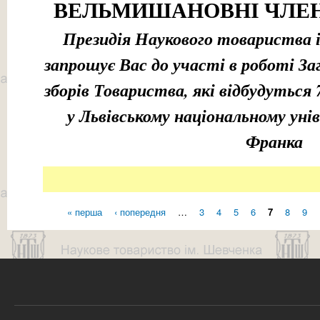
ВЕЛЬМИШАНОВНІ ЧЛЕН
Президія Наукового товариства і
запрошує Вас до участі в роботі За
зборів Товариства, які відбудуться 
у Львівському національному уні
Франка
« перша
‹ попередня
…
3
4
5
6
7
8
9
Сторінки