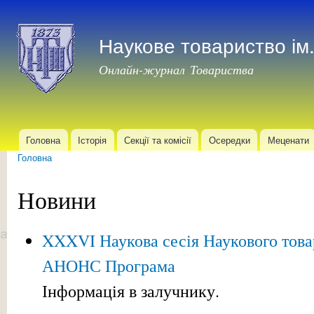
Пер
до
Наукове товариство і
осн
мат
Онлайн-журнал Товариства
Головна
Історія
Секції та комісії
Осередки
Меценати
Головне меню
Головна
Ви є тут
Новини
XXXVI Наукова сесія Наукового това
АНОНС Програма
Інформація в залучнику.