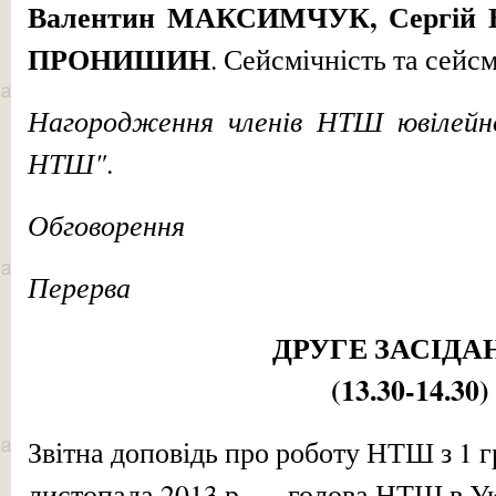
Валентин МАКСИМЧУК, Сергій
ПРОНИШИН
. Сейсмічність та сейс
Нагородження членів НТШ ювілейн
НТШ"
.
Обговорення
Перерва
ДРУГЕ ЗАСІДА
(13.30-14.30)
Звітна доповідь про роботу НТШ з 1 г
листопада 2013 р. — голова НТШ в У