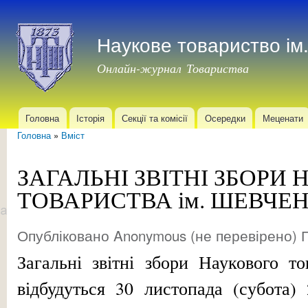
Пер
до
Наукове товариство і
осн
мат
Онлайн-журнал Товариства
Головна
Історія
Секції та комісії
Осередки
Меценати
Головне меню
Головна
»
Вміст
Ви є тут
ЗАГАЛЬНІ ЗВІТНІ ЗБОРИ
ТОВАРИСТВА ім. ШЕВЧЕ
Опубліковано
Anonymous (не перевірено)
П
Загальні звітні збори Наукового т
відбудуться 30 листопада (субота)