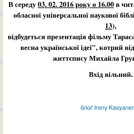
В середу
03. 02. 2016 року о 16.00
в чит
обласної універсальної наукової бібл
13
),
відбудеться презентація фільму Тара
весна української ідеї", котрий в
життєпису Михайла Гру
Вхід вільний.
блоґ Ireny Kasyane