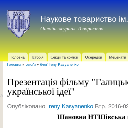
Пер
до
Наукове товариство і
осн
мат
Онлайн-журнал Товариства
Головна
Історія
Секції та комісії
Осередки
Меценати
Головне меню
Головна
»
Блоґи
»
блоґ Ireny Kasyanenko
Ви є тут
Презентація фільму "Галицьк
української ідеї"
Опубліковано
Ireny Kasyanenko
Втр, 2016-02
Шановна НТШівська 