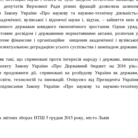
 та депутатів Верховної Ради різних фракцій дозволила шляхо
о Закону України «Про наукову та науково-технічну діяльність
емічної, вузівської і відомчої науки і, відтак, – зайняття нею 
манного державам швидкого економічного зростання. Однак уряд
ітовим досвідом і державними нормативними актами, розпочав 
очне фінансове і організаційне нищення академічної і вузівсько
телектуальною деградацією усього суспільства і занепадом держави.
і, що спрямовані проти інтересів народу і держави, вимага
проекту Закону України «Про Державний бюджет на 2016 рік»
 продовжити дії, спрямовані на розбудову України як держави
освіти, технологій та інновацій. Очікуємо від Президента Україн
підписання Закону України «Про наукову та науково-технічн
х звітних зборах НТШ 5 грудня 2015 року, місто Львів