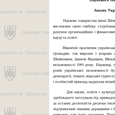
Закону Укр
Наукове товариства імені Шевченк
висловлює свою глибоку стурбован
рахунок організаційних і фінансови
науці та освіті.
Віковічні прагнення українського
громадян, так виразно і яскраво 
Шевченком, Іваном Франком, Миха
незалежності 1991 року. Науковці, 
років української незалежності 
демократії, поваги людської гідност
і особистий приклад надихали міль
Для науки, освіти і культури ро
здебільшого нехтували під приводом
за останні десятиліття десятки тис
підтримувані іншими державами і 
навчають там їхніх студентів. Прот