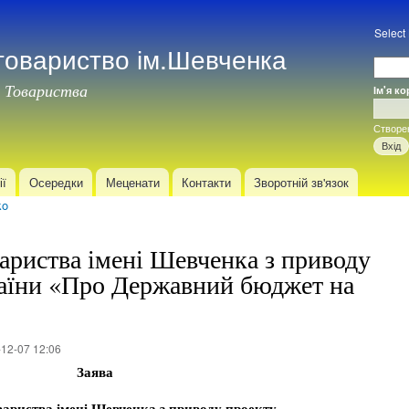
Перейти
до
Select
товариство ім.Шевченка
основного
матеріалу
 Товариства
Ім'я к
Вхід
Створе
ії
Осередки
Меценати
Контакти
Зворотній зв'язок
ko
вариства імені Шевченка з приводу
аїни «Про Державний бюджет на
12-07 12:06
Заява
вариства імені Шевченка з приводу проекту