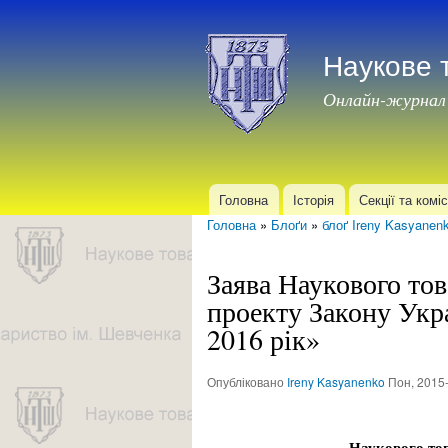
Наукове 
Онлайн-журнал
Головна
Історія
Секції та коміс
Головне меню
Головна
»
Блоґи
»
блоґ Ireny Kasyanen
Ви є тут
Заява Наукового то
проекту Закону Укр
2016 рік»
Опубліковано
Ireny Kasyanenko
Пон, 2015-
Наукового то