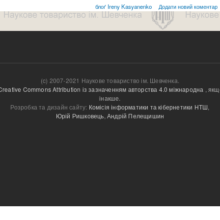
блоґ Ireny Kasyanenko
Додати новий коментар
(c) 2007-2021 Наукове товариство ім. Шевченка.
Creative Commons Attribution із зазначенням авторства 4.0 міжнародна
, якщ
інакше.
Розробка та дизайн сайту:
Комісія інформатики та кібернетики НТШ
,
Юрій Ришковець
,
Андрій Пелещишин