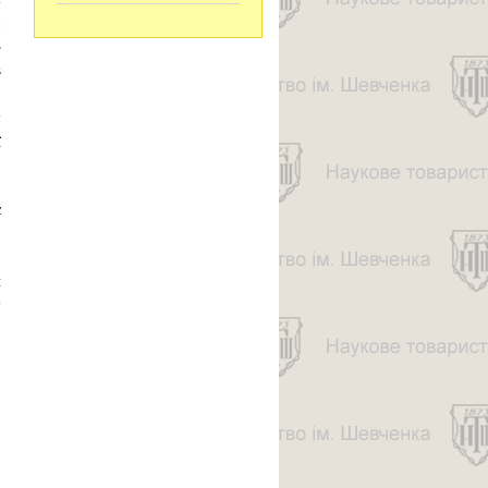
м
»
в
,
у
ї
є
.
,
и
у