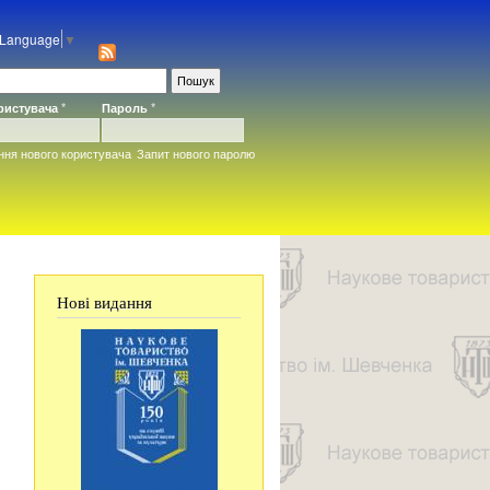
 Language
▼
ористувача
*
Пароль
*
ння нового користувача
Запит нового паролю
Нові видання