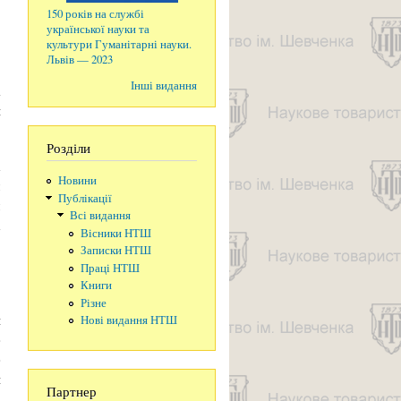
150 років на службі
української науки та
культури Гуманітарні науки.
Львів — 2023
,
Інші видання
а
й
Розділи
х
Новини
м
Публікації
м
Всі видання
х
Вісники НТШ
,
Записки НТШ
в
Праці НТШ
Книги
Різне
и
Нові видання НТШ
е
е
и
Партнер
а