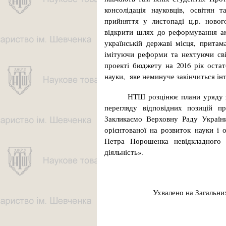
консолідація науковців, освітян
прийняття у листопаді ц.р. новог
відкрити шлях до реформування акад
українській державі місця, прита
імітуючи реформи та нехтуючи св
проекті бюджету на 2016 рік остат
науки, яке неминуче закінчиться ін
НТШ розцінює плани уряду як так
перегляду відповідних позицій 
Закликаємо Верховну Раду України
орієнтованої на розвиток науки і 
Петра Порошенка невідкладного 
діяльність».
Ухвалено на Загальни