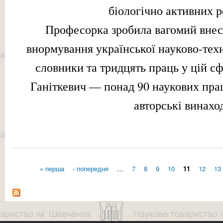
біологічно активних р
Професорка зробила вагомий внес
внормування української науково-техн
словники та тридцять праць у цій сф
Ганіткевич — понад 90 наукових прац
авторські винахо
« перша
‹ попередня
…
7
8
9
10
11
12
13
Сторінки