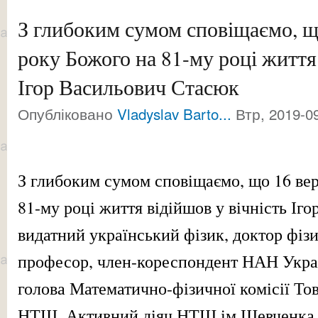
З глибоким сумом сповіщаємо, щ
року Божого на 81-му році життя 
Ігор Васильович Стасюк
Опубліковано
Vladyslav Barto...
Втр, 2019-09
З глибоким сумом сповіщаємо, що 16 вер
81-му році життя відійшов у вічність Іг
видатний український фізик, доктор фіз
професор, член-кореспондент НАН Укра
голова Математично-фізичної комісії Тов
НТШ. Активний діяч НТШ ім.Шевченка з