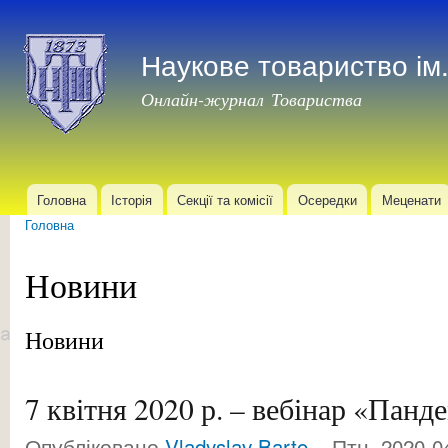
Пер
до
Наукове товариство і
осн
мат
Онлайн-журнал Товариства
Головна
Історія
Секції та комісії
Осередки
Меценати
Головне меню
Головна
Ви є тут
Новини
Новини
7 квітня 2020 р. – вебінар «Пан
Опубліковано
Vladyslav Barto...
Птн, 2020-04