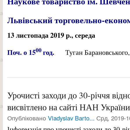
Наукове товариство ім. Шевче
Львівський торговельно-економ
13 листопада 2019 р., середа
00
Поч. о 15
год.
Туган Барановського
Урочисті заходи до 30-річчя відн
висвітлено на сайті НАН України
Опубліковано
Vladyslav Barto...
Срд, 2019-1
Інформація про урочисті заходи до 30-рі