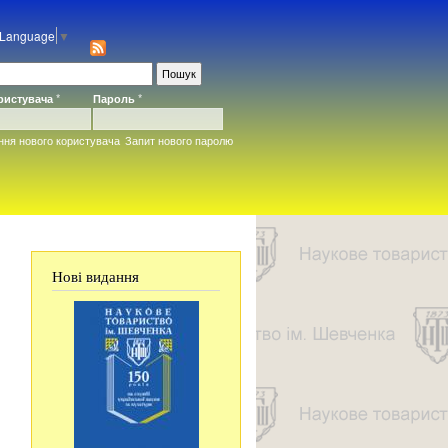
 Language
▼
ористувача
*
Пароль
*
ння нового користувача
Запит нового паролю
Нові видання