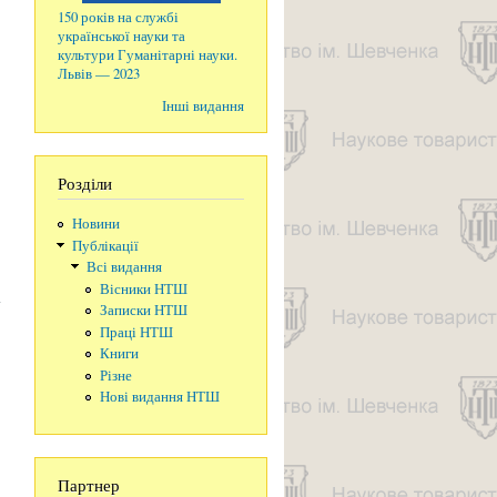
150 років на службі
української науки та
культури Гуманітарні науки.
Львів — 2023
Інші видання
Розділи
Новини
Публікації
Всі видання
про
Вісники НТШ
Засідання
комісії
Записки НТШ
інформатики
Праці НТШ
та
Книги
кібернетики
Різне
24 березня
Нові видання НТШ
2006 р.
Партнер