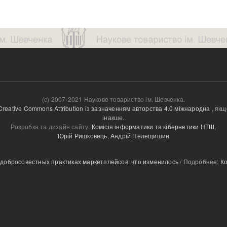
(c) 2007-2021 Наукове товариство ім. Шевченка.
Creative Commons Attribution із зазначенням авторства 4.0 міжнародна
, якщ
інакше.
Розробка та дизайн сайту:
Комісія інформатики та кібернетики НТШ
,
Юрій Ришковець
,
Андрій Пелещишин
обросовестных практиках маркетплейсов: что изменилось
/ Подробнее:
К