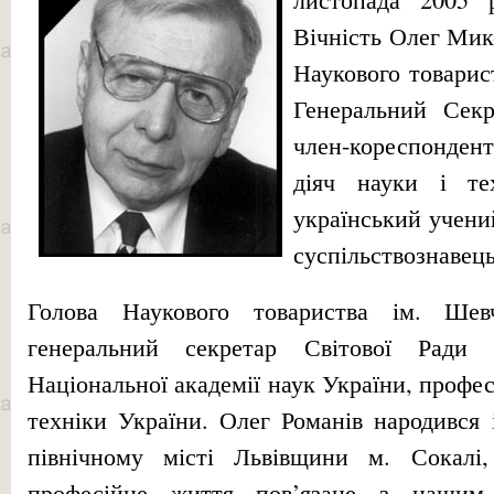
Вічність Олег Мик
Наукового товарис
Генеральний Сек
член-кореспонден
діяч науки і те
український учени
суспільствознавець
Голова Наукового товариства ім. Ше
генеральний секретар Світової Ради
Національної академії наук України, профес
техніки України. Олег Романів народився 
північному місті Львівщини м. Сокалі
професійне життя пов’язане з нашим