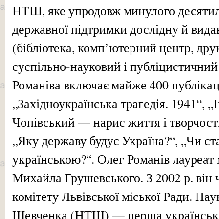
НТШ, яке упродовж минулого десятилі
державної підтримки дослідну й вида
(бібліотека, комп’ютерний центр, дру
суспільно-науковий і публіцистичний
Романіва включає майже 400 публікац
„Західноукраїнська трагедія. 1941“, 
Чопівський — нарис життя і творчості
„Яку державу будує Україна?“, „Чи ст
українською?“. Олег Романів лауреат
Михайла Грушевського. З 2002 р. він
комітету Львівської міської Ради. Нау
Шевченка (НТШ) — перша українська