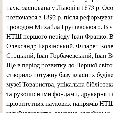
наук, заснована у Львові в 1873 р. 
розпочався з 1892 р. після реформува
проводом Михайла Грушевського. В чи
НТШ першого періоду Іван Франко, 
Олександр Барвінський, Філарет Коле
Стоцький, Іван Горбачевський, Іван В
Ще в період розвитку до Першої світ
створило потужну базу власних будів
музеї Товариства, унікальна бібліотек
та рукописними фондами, друкарня і 
пріоритетних наукових напрямів НТ
українознавство, зокрема, українська і