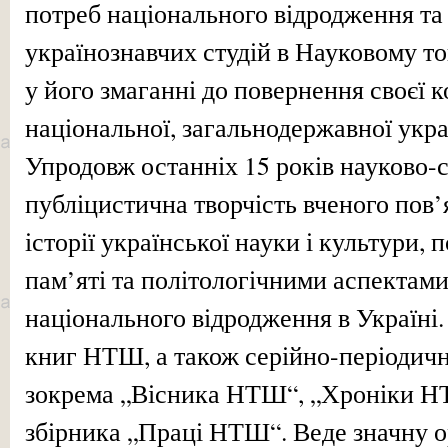
потреб національного відродження та
українознавчих студій в Науковому то
у його змаганні до повернення своєї 
національної, загальнодержавної украї
Упродовж останніх 15 років науково-с
публіцистична творчість вченого пов
історії української науки і культури,
пам’яті та політологічними аспектам
національного відродження в Україні
книг НТШ, а також серійно-періодичн
зокрема „Вісника НТШ“, „Хроніки Н
збірника „Праці НТШ“. Веде значну о