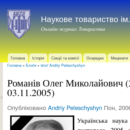
Пер
до
Наукове товариство і
осн
мат
Онлайн-журнал Товариства
Головна
Історія
Секції та комісії
Осередки
Меценати
Головне меню
Головна
»
Блоґи
»
блоґ Andriy Peleschyshyn
Ви є тут
Романів Олег Миколайович 
03.11.2005)
Опубліковано
Andriy Peleschyshyn
Пон, 2006
Українська наука
листопада 2005 