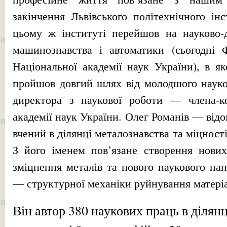
закінчення Львівського політехнічного ін
цьому ж інституті перейшов на науково-
машинознавства і автоматики (сьогодні Ф
Національної академії наук України), в я
пройшов довгий шлях від молодшого науков
директора з наукової роботи — члена-ко
академії наук України. Олег Романів — відо
вчений в ділянці металознавства та міцност
З його іменем пов’язане створення нових
зміцнення металів та нового наукового нап
— структурної механіки руйнування матеріа
Він автор 380 наукових праць в ділянц