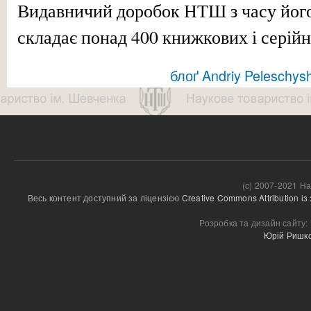
Видавничий доробок НТШ з часу його
складає понад 400 книжкових і серійн
блоґ Andriy Peleschys
(c) 2007-2021 На
Весь контент доступний за ліцензією 
Creative Commons Attribution і
Розробка та дизайн сайту:
Юрій Ришк