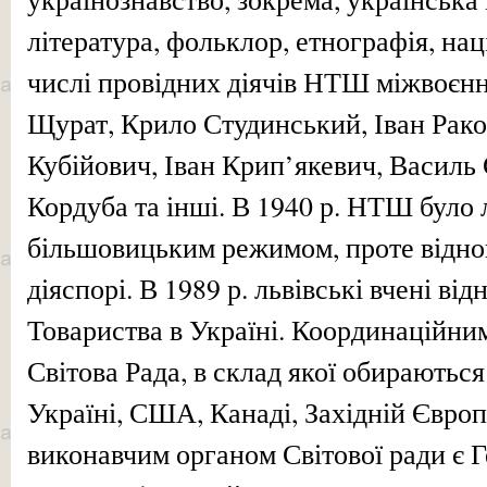
література, фольклор, етнографія, нац
числі провідних діячів НТШ міжвоєнн
Щурат, Крило Студинський, Іван Рак
Кубійович, Іван Крип’якевич, Василь
Кордуба та інші. В 1940 р. НТШ було 
більшовицьким режимом, проте віднов
діяспорі. В 1989 р. львівські вчені ві
Товариства в Україні. Координаційн
Світова Рада, в склад якої обирають
Україні, США, Канаді, Західній Європ
виконавчим органом Світової ради є 