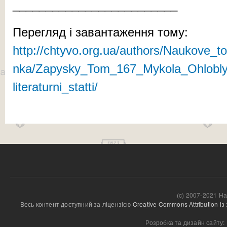
_________________________
Перегляд і завантаження тому:
http://chtyvo.org.ua/authors/Naukove_
nka/Zapysky_Tom_167_Mykola_Ohloblyn
literaturni_statti/
(c) 2007-2021 На
Весь контент доступний за ліцензією 
Creative Commons Attribution і
Розробка та дизайн сайту: