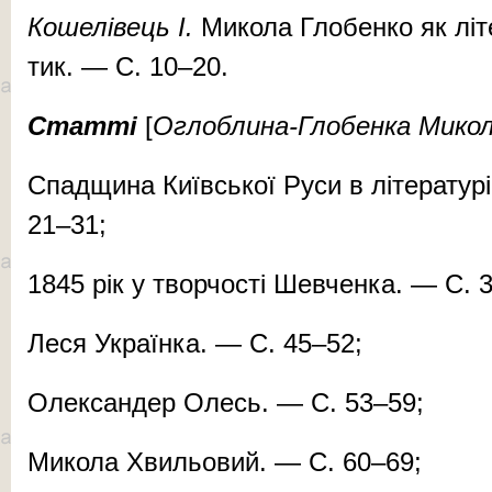
Ко­ше­лі­вець І.
Ми­ко­ла Гло­бен­ко як лі­те
тик. — С. 10–20.
Стат­ті
[
Ог­лоб­ли­на-Гло­бен­ка Ми­ко­
Спад­щи­на Ки­їв­ської Ру­си в лі­те­ра­ту­
21–31;
1845 рік у твор­чос­ті Шев­чен­ка. — С. 
Ле­ся Ук­ра­їн­ка. — С. 45–52;
Олек­сан­дер Олесь. — С. 53–59;
Ми­ко­ла Хвиль­о­вий. — С. 60–69;