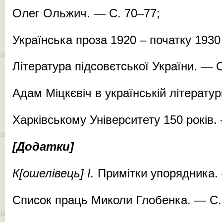
Олег Оль­жич. — С. 70–77;
Ук­ра­їн­ська про­за 1920 – по­чат­ку 193
Лі­те­ра­ту­ра під­со­вєт­ської Ук­ра­ї­ни. 
Адам Міц­кє­віч в ук­ра­їн­ській лі­те­ра­т
Хар­ків­сько­му Уні­вер­си­те­ту 150 ро­кі
[До­дат­ки]
К[оше­лі­вець]
І
.
При­міт­ки упо­ряд­ни­ка
Спи­сок праць Ми­­ко­ли Гло­бен­ка. — С