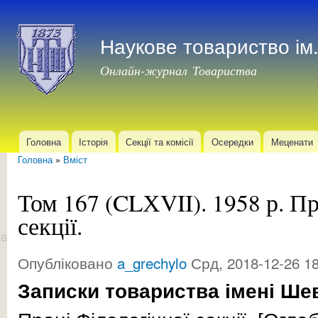
Пер
до
Наукове товариство і
осн
мат
Онлайн-журнал Товариства
Головна
Історія
Секції та комісії
Осередки
Меценати
Головне меню
Головна
»
Вміст
Ви є тут
Том 167 (CLХVII). 1958 р. Пр
секції.
Опубліковано
a_grechylo
Срд, 2018-12-26 18
Записки товариства імені Ше