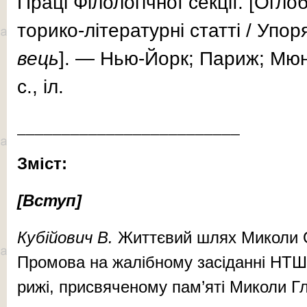
Пра­ці Фі­ло­ло­гіч­ної сек­ції. [Ог­л
то­ри­ко-лі­те­ра­тур­ні стат­ті / Упо­
в
ець
]. — Нью-Йорк; Па­­риж; Мюн
с., іл.
_________________________
Зміст:
[Вступ]
Ку­бі­йо­вич В.
Жит­тє­вий шлях Ми­ко­ли О
Про­мо­ва на жа­ліб­но­му за­сі­дан­ні НТ
ри­жі, при­свя­че­но­му пам’яті Ми­ко­ли 