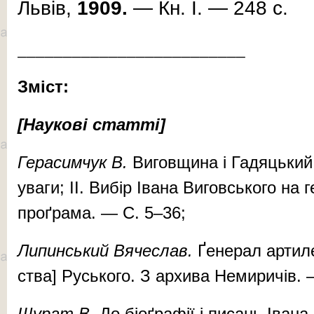
Львів,
1909.
— Кн. І. — 248 с.
_________________________
Зміст:
[Наукові статті]
Ге­ра­сим­чук В.
Ви­гов­щи­на і Га­дяць­кий
уваги; II. Вибір Івана Виговського на 
проґрама. — С. 5–36;
Ли­пин­ський Вя­чес­лав.
Ґе­не­рал ар­ти­лє
ства] Русь­ко­го. З ар­хи­ва Не­ми­ри­чів
Щу­рат В.
До бі­оґ­ра­фії і пи­сань Іва­н