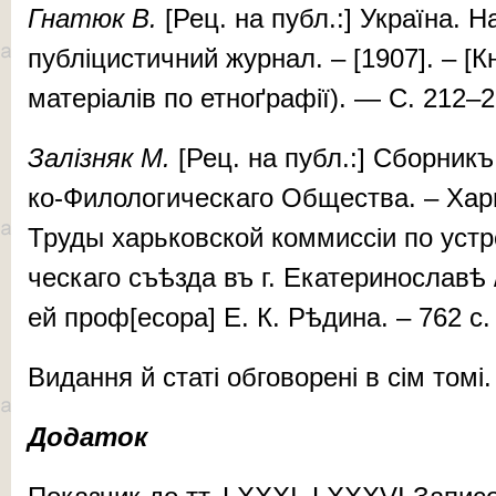
Гна­тюк В.
[Рец. на публ.:] Ук­ра­ї­на. На­
пуб­лі­цис­тич­ний жур­нал. – [1907]. – [Кн
ма­те­рі­а­лів по ет­ноґ­ра­фії). — С. 212–
За­ліз­няк
М.
[Рец. на публ.:] Сбор­никъ 
ко-Фи­ло­ло­ги­чес­ка­го Об­щес­тва. – Хар
Тру­ды харь­­ков­ской ком­мис­сіи по ус­тро
чес­ка­го съѣз­да въ г. Ека­те­ри­­нос­ла­вѣ
ей проф[есора] Е. К. Рѣ­ди­на. – 762 с
Ви­дан­ня й ста­ті об­го­во­ре­ні в сім то­
Додаток