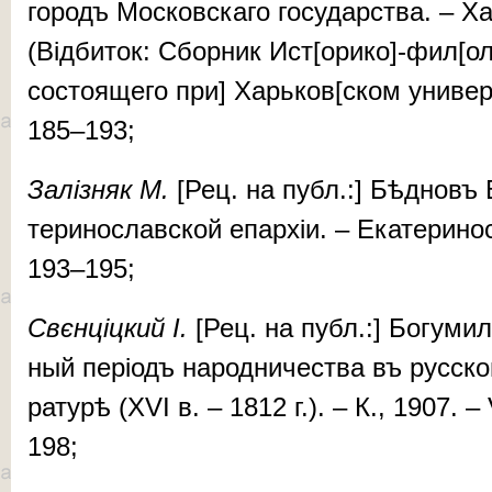
го­­родъ Мос­ков­ска­го го­су­дар­ства. – 
(Відби­ток: Сбор­ни­к Ист[ори­ко]-фи­л[о­л
сос­то­я­ще­го при] Харь­ков[ском уни­вер­
185–193;
За­ліз­няк М.
[Рец. на публ.:] Бѣд­новъ 
те­ри­нос­лав­ской епар­хіи. – Ека­те­ри­н
193–195;
Свєн­ціц­­кий І.
[Рец. на публ.:] Бо­гу­м
ный пе­рі­одъ на­род­ни­чес­тва въ рус­ско
ра­ту­рѣ (XVI в. – 1812 г.). – К., 1907. 
198;