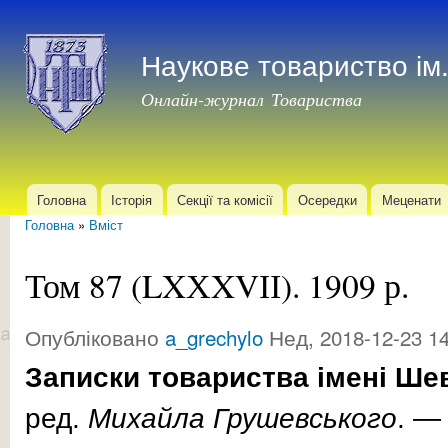
Пер
до
Наукове товариство і
осн
мат
Онлайн-журнал Товариства
Головна
Історія
Секції та комісії
Осередки
Меценати
Головне меню
Головна
»
Вміст
Ви є тут
Том 87 (LXХXVІІ). 1909 р.
Опубліковано
a_grechylo
Нед, 2018-12-23 14
Записки товариства імені Ше
ред.
Михайла
Грушевського
. 