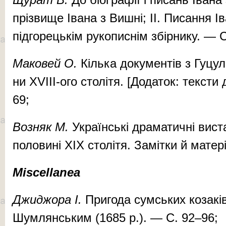
прізвище Івана з Вишні; II. Писання І
підгорецькім рукописнім збірнику. — С
Ма­ко­вей О.
Кіль­ка до­ку­мен­тів з Гу­цул
ни XVIII-ого сто­лі­тя. [Додаток: текст
69;
Воз­­няк М.
Ук­ра­їн­ські дра­ма­тич­ні вис­
по­ло­ви­ні XIX сто­лі­тя. За­міт­ки й ма­те
Miscellanea
Джид­жо­ра І.
При­го­да сум­ських ко­за­кі
Шум­лян­ським (1685 р.). — С. 92–96;