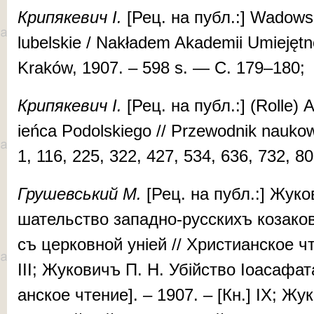
Кри­пя­ке­вич І.
[Рец. на публ.:] Wa­dow­sk
lu­bel­skie / Nak­ładem Aka­demii Umiejętn
Kraków, 1907. – 598 s. — С. 179–180;
Кри­пя­ке­вич І.
[Рец. на публ.:] (Rol­le) 
ień­ca Po­dol­skiego // Przewod­nik nau­kow
1, 116, 225, 322, 427, 534, 636, 732, 
Гру­шев­ський М.
[Рец. на публ.:] Жу­ко
ша­тель­ство за­пад­но-рус­скихъ ко­за­к
съ цер­ков­ной уні­ей // Христианское чт
III; Жу­ко­вичъ П. Н. Убій­ство Іоа­са­фа­т
ан­ское чтение]. – 1907. – [Кн.] IX; Жу­