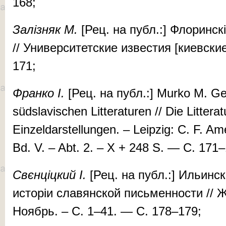
168;
За­ліз­няк М.
[Рец. на публ.:] Фло­рин­ск
// Уни­вер­си­тет­ские из­вес­тия [ки­ев­с
171;
Фран­ко І.
[Рец. на публ.:] Mur­ko M. Ge
südslav­ischen Lit­tera­turen // Die Lit­tera­
Einzel­dar­stel­lungen. – Leipzig: C. F. A
Bd. V. – Ab­t. 2. – X + 248 S. — С. 171
Свєн­ціц­кий І.
[Рец. на публ.:] Иль­ин­ск
ис­то­ріи сла­вян­ской пись­мен­нос­ти /
Ноябрь. – С. 1–41. — С. 178–179;