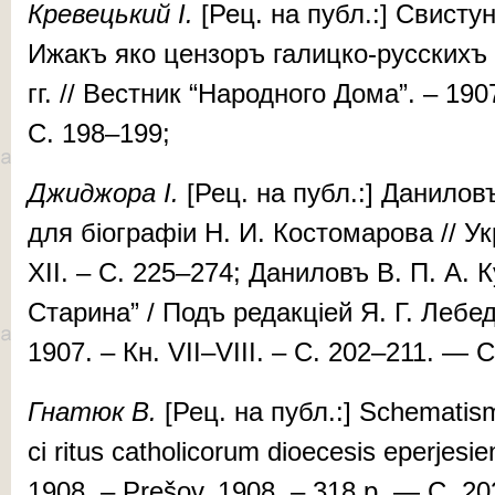
Кре­вець­кий І.
[Рец. на публ.:] Свис­тун
Ижакъ яко цен­зоръ га­лиц­ко-рус­скихъ
гг. // Вест­­ник “Наро­дно­го До­ма”. – 1
С. 198–199;
Джид­жо­ра
І.
[Рец. на публ.:] Да­ни­ловъ
для біо­г­ра­фіи Н. И. Кос­то­ма­ро­ва // Ук
XII. – C. 225–274; Да­ни­ловъ В. П. А. 
Старина” / Подъ ре­дак­ці­ей Я. Г. Ле­бе­дин
1907. – Кн. VII–VIII. – C. 202–211. — 
Гна
тюк
В
.
[Рец. на публ.:] Sche­ma­tismu
ci ritus cathol­icorum dioe­ce­sis eper­jesi
1908. – Prešov, 1908. – 318 p. — С. 2