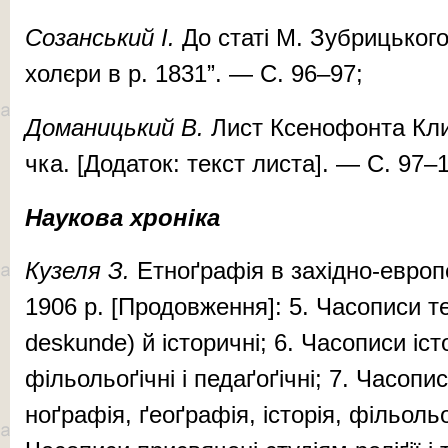
Со­зан­ський І.
До ста­ті М. Зуб­риць­ко­го
хо­лє­ри в р. 1831”. — С. 96–97;
До­ма­ниць­кий В.
Лист Ксе­но­фон­та Кли
чка. [Додаток: тек­ст лис­та]. — С. 97–
Наукова хроніка
Ку­зе­ля З.
Ет­ноґ­ра­фія в за­хід­но-ев­ро­
1906 р. [Про­дов­жен­ня]: 5. Ча­со­пи­си те­
deskunde) й іс­то­рич­ні; 6. Ча­со­пи­си іс­то
філь­оль­о­ґіч­ні і пе­да­ґо­ґіч­ні; 7. Ча­со­пи
ноґ­ра­фія, ґе­оґ­ра­фія, іс­то­рія, філь­оль­о