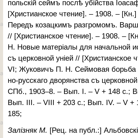
поль­скій сеймъ пос­лѣ убій­ства Іоа­­­са­ф
[Христианское чтение]. – 1908. – [Кн.] I
Пе­редъ ко­зац­кимъ раз­гро­момъ. Вар­ш
// [Хри­сти­ан­ское чтение]. – 1908. – [К
Н. Но­вые ма­те­рі­а­лы для на­чаль­ной и
съ цер­ков­ной уні­ей // [Христианское чт
VI; Жу­ко­вичъ П. Н. Сей­мо­вая борь­ба п
но-рус­­ска­го дво­рян­ства съ цер­ков­ной
СПб., 1903–8. – Вып. I. – V + 148 c.; Вы
Вып. III. – VIII + 203 c.; Вып. IV. – V 
185;
За­ліз­няк М.
[Рец. на публ.:] Аль­бов­скі