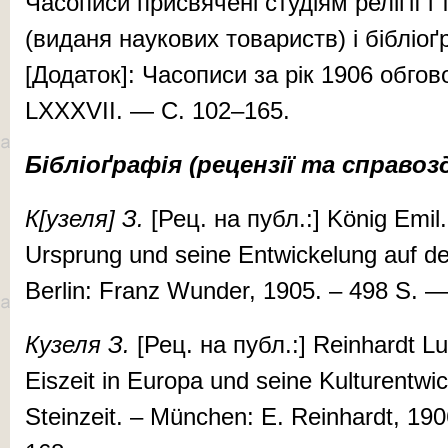
Ча­со­пи­си прис­вя­че­ні сту­ді­ям ре­лі­ґії і 
(ви­даня на­у­ко­вих то­ва­риств) і біб­лі­оґ
[Додаток]: Ча­со­пи­си за рік 1906 об­го­в
LXXXVII. — С. 102–165.
Бібліоґрафія (рецензії та справоз
К[узе­ля] З.
[Рец. на публ.:] König Em­il
Ursprung und seine Entwick­elung auf de
Ber­lin: Franz Wunder, 1905. – 498 S. —
Ку­зе­ля З.
[Рец. на публ.:] Reinhardt L
Eiszeit in Eu­ro­pa und seine Kul­tu­r­ent­w
Steinzeit. – München: E. Reinhardt, 19