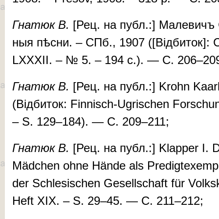
Гна­тюк
В.
[Рец. на публ.:] Ма­ле­вичъ С
ныя пѣс­ни. – СПб., 1907 ([Відбиток]: 
LXXXII. – № 5. – 194 c.). — С. 206–20
Гна­тюк
В.
[Рец. на публ.:] Krohn Kaarl
(Відбиток: Fin­nisch-Ugrischen Forschun
– S. 129–184). — С. 209–211;
Гна
­тюк
В.
[Рец. на публ.:] Klapper I.
Mäd­chen ohne Hände als Pre­digtex­em­pel
der Schle­sischen Gesellschaft für Volks
Heft XIX. – S. 29–45. — С. 211–212;