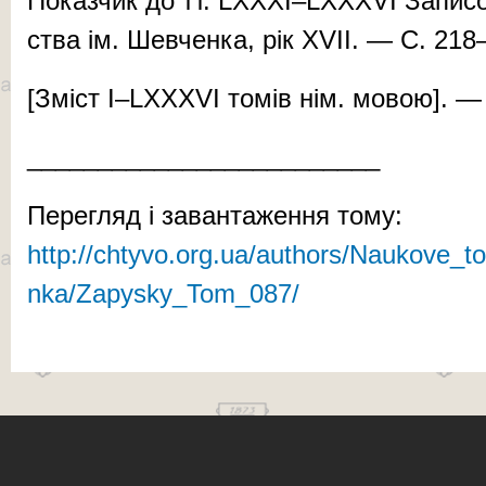
По­каз­чик до тт. LXXXI–LXXXVI За­пи­сок 
ства ім. Шев­чен­ка, рік XVII. — С. 218
[Зміст I–LXXXVI то­мів нім. мо­вою]. —
_________________________
Перегляд і завантаження тому:
http://chtyvo.org.ua/authors/Naukove_
nka/Zapysky_Tom_087/