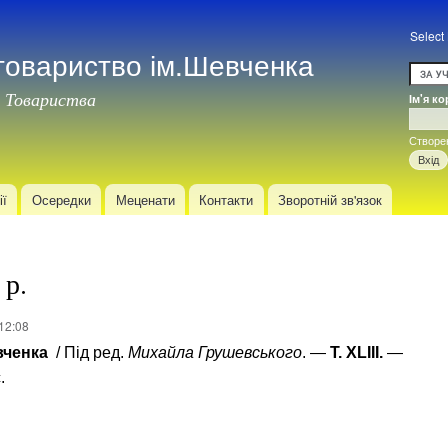
Перейти
до
Select
товариство ім.Шевченка
основного
матеріалу
 Товариства
Ім'я к
Вхід
Створе
ії
Осередки
Меценати
Контакти
Зворотній зв'язок
 р.
12:08
вченка
/ Під ред.
Михайла
Грушевського
. —
Т.
Х
LIII
.
—
.