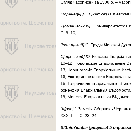
Ог­ляд ча­со­пи­сей за 1900 р. – Ча­со­пи­с
К[оре­нець] Д.
,
Г[на­тюк] В.
Кіевская 
Т[ома­шів­ський] С.
Уни­вер­си­тет­скія 
С. 9–10;
І[ваницький] С.
Тру­ды Кі­ев­ской Ду­хо
С[ицінський] Ю.
Кі­ев­ские Епархіал
10–12, По­доль­ские Епар­хіальные В
13, Чер­­ни­гов­скія Епар­хі­аль­ныя И
16, Ека­те­ри­нос­лав­ские Епархіал
16, Тав­ри­чес­кія Епархіальныя Вѣд
ро­неж­скія Епархіальныя Вѣдо­мос­т
19, Мин­­скія Епархіальныя Вѣдомост
Ш[раг] І.
Зем­скій Сбор­никъ Чер­ни­гов
XXXIII. — С. 23–24.
Бібліоґрафія (рецензиї й справоз