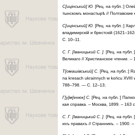
С[ицінський] Ю.
[Рец. на публ.:] Олей­
тын­скомъ мо­нас­ты­рѣ // Пол­­тав­с
С[ицінський] Ю.
[Рец. на публ.:] Хар­
вла­ди­мир­скій и брес­тскій (1621–16
С. 10–11.
С.
Г. [Іва
ниць
кий С. ].
[Рец. на публ.:]
Ве­ли­ка­го // Хрис­тианское чте­ние. – 
Т[ома­шів­ський] С.
[Рец. на публ.:] Ra
na kre­sach ukrain­nych w koń­cu XVIII 
788–798. — С. 12–13;
Г[у]м[енюк] С.
[Рец. на публ.:] Пап­ков
кая спра­в­­ка. – Мос­ква, 1899. – 163
С.
Г. [Іваницький С. ].
[Рец. на публ.:]
ихъ пра­вахъ // Стран­никъ. – 1900. – 