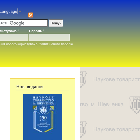
 Language
▼
ористувача
*
Пароль
*
ння нового користувача
Запит нового паролю
Нові видання