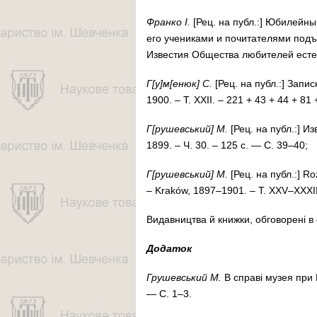
Фран­ко І.
[Рец. на публ.:] Юби­лей­ный
его уче­ни­ка­ми и по­чи­та­те­ля­ми под
Из­вес­тия Об­щес­тва лю­би­те­лей ес­тес
Г[у]м[енюк] С.
[Рец. на публ.:] За­пис­
1900. – Т. XXII. – 221 + 43 + 44 + 81
Г[ру­шев­ський] М.
[Рец. на публ.:] Из­
1899. – Ч. 30. – 125 с. — С. 39–40;
Г[ру­шев­ський] М.
[Рец. на публ.:] Roz
– Kra­ków, 1897–1901. – T. XXV–XXXII
Ви­дав­ниц­тва й книж­ки, об­го­во­ре­ні 
Додаток
Гру­шев­ський М.
В спра­ві му­зея при На
— С. 1–3.