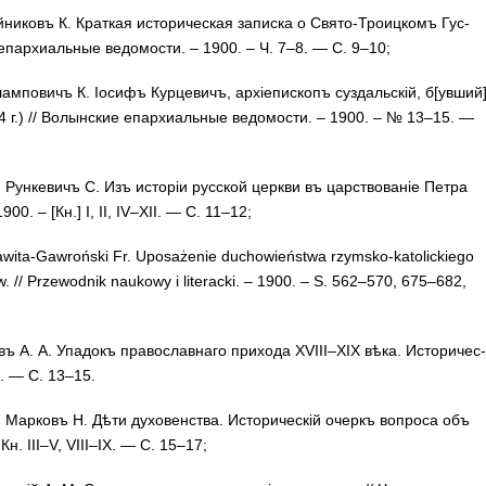
ни­ковъ К. Крат­кая ис­то­ри­чес­кая за­пис­ка о Свя­то-Тро­иц­комъ Гус­
кие епархиальные ведомости. – 1900. – Ч. 7–8. — С. 9–10;
лам­по­вичъ К. Іо­сифъ Кур­це­вичъ, ар­хіе­пис­копъ суз­даль­скій, б[увший
24 г.) // Во­лын­ские епархиальные ве­до­мости. – 1900. – № 13–15. —
 Рун­ке­вичъ С. Изъ ис­то­ріи рус­ской цер­кви въ цар­ство­ва­ніе Пет­ра
1900. – [Кн.] I, II, IV–XII. — С. 11–12;
wi­ta-Gawroński Fr. Upo­sażenie du­cho­wień­­stwa rzym­sko-ka­tol­ick­ie­go
w. // Prze­wod­­nik nau­kowy i literacki. – 1900. – S. 562–570, 675–682,
ъ А. А. Упа­докъ пра­вос­лав­на­го при­­­хо­да XVIII–XIX вѣ­ка. Ис­то­ри­чес­
 с. — С. 13–15.
 Мар­ковъ Н. Дѣ­ти ду­хо­вен­ства. Ис­то­ри­чес­кій очеркъ воп­ро­са объ
Кн. III–V, VIII–IX. — С. 15–17;