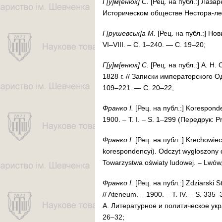
Г[у]м[енюк] С.
[Рец. на публ.:] Ла­за­р
Историческом обществе Нес­то­ра-ле­то­
Г[ру­шевськ]а М.
[Рец. на публ.:] Но­в
VI–VIII. – C. 1–240. — С. 19–20;
Г[у]м[е
нюк]
С.
[Рец. на публ.:] А. Н. 
1828 г. // За­пис­ки им­пе­ра­тор­ско­го 
109–221. — С. 20–22;
Фран­ко
І.
[Рец. на публ.:] Korespon­de
1900. – T. I. – S. 1–299 (Передрук: Prz
Фран­ко І.
[Рец. на публ.:] Krechowiec
korespon­den­cyi). Odczyt wy­głoszo­ny d
Towar­zystwa oświa­ty lu­­do­wej. – Lwó
Фран­ко І.
[Рец. на публ.:] Zdziar­ski 
// Atene­um. – 1900. – T. IV. – S. 33
А. Ли­те­ра­тур­ное и по­ли­ти­чес­кое у
26–32;