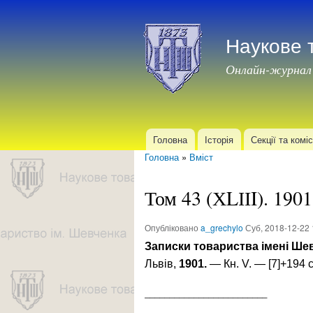
Наукове 
Онлайн-журнал
Головна
Історія
Секції та коміс
Головне меню
Головна
»
Вміст
Ви є тут
Том 43 (ХLІІI). 1901
Опубліковано
a_grechylo
Суб, 2018-12-22 
Записки товариства імені Ше
Львів,
1901.
— Кн. V. — [7]+194 с
_________________________