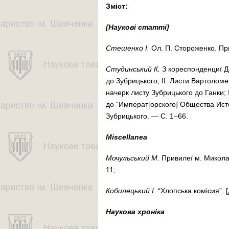
Зміст:
[Наукові статті]
Сте­шен­ко І.
Ол. П. Сто­ро­жен­ко. При
Сту­дин­ський К.
З ко­рес­пон­ден­циї 
до Зуб­риць­кого; II. Листи Вартоломея
начерк листу Зубрицького до Ган­ки; 
до “Им­пе­рат[орского] Общества Исто­
Зубрицького. — С. 1–66.
Miscellanea
Мо­чуль­ський М.
При­ви­леї м. Ми­ко­л
11;
Ко­би­лець­кий І.
“Хлоп­­ська ко­мі­сия
Наукова хроніка