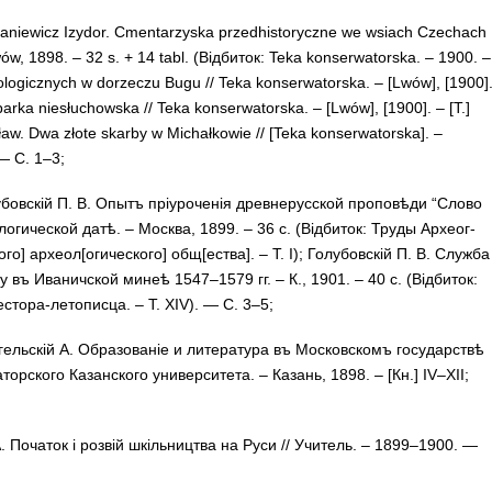
aniewicz Izy­dor. Cmen­tar­zys­ka przedhis­to­ryczne we wsiach Cze­chach
w, 1898. – 32 s. + 14 tabl. (Відбиток: Te­ka kon­­serwa­tors­ka. – 1900. –
­lo­gicz­nych w do­rze­­­czu Bugu // Te­ka kon­serwa­tors­ka. – [Lwów], [1900]
bar­ka niesłu­chows­ka // Te­ka kon­serwa­tors­ka. – [Lwów], [1900]. – [T.]
ław. Dwa złote skar­by w Michałkowie // [Te­­ka kon­serwa­tor­ska]. –
 — С. 1–3;
­бов­скій П. В. Опытъ прі­у­ро­че­нія древ­не­рус­ской про­по­вѣ­ди “Сло­во
ло­ги­чес­кой да­тѣ. – Мос­ква, 1899. – 36 с. (Відбиток: Тру­ды Ар­хе­ог­
го] ар­хе­ол[оги­че­ско­го] общ[ес­тва]. – Т. I); Го­лу­бов­скій П. В. Служба
 въ Иваничской минеѣ 1547–1579 гг. – К., 1901. – 40 с. (Відбиток:
естора-летописца. – T. XIV). — С. 3–5;
гель­скій А. Об­ра­зо­ва­ніе и ли­те­ра­ту­ра въ Мос­ков­скомъ го­су­дар­ствѣ
тор­ско­го Ка­зан­ско­го уни­вер­си­те­та. – Ка­зань, 1898. – [Кн.] IV–XII;
. По­ча­ток і роз­вій шкіль­ниц­тва на Ру­си // Учи­тель. – 1899–1900. —