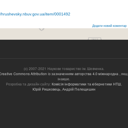
://hrushevsky.nbuv.gov.ua/item/0001492
Додати новий коментар
(c) 2007-2021 Наукове товариство ім. Шевченка.
Creative Commons Attribution із зазначенням авторства 4.0 міжнародна
, якщ
інакше.
Розробка та дизайн сайту:
Комісія інформатики та кібернетики НТШ
,
Юрій Ришковець
,
Андрій Пелещишин