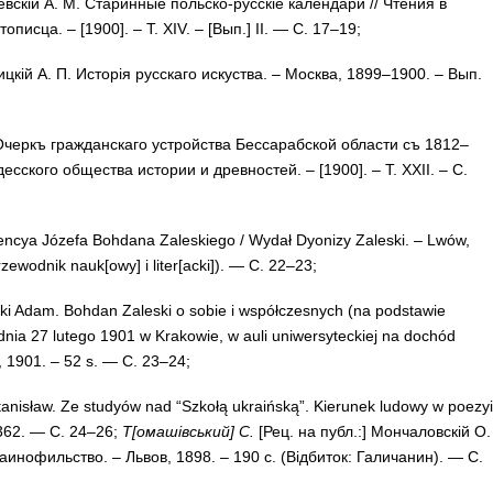
ев­скій А. М. Ста­рин­ные поль­ско-рус­скіе ка­лен­да­ри // Чте­ния в
пис­ца. – [1900]. – T. XIV. – [Вып.] II. — С. 17–19;
иц­кій А. П. Ис­то­рія рус­ска­го ис­кус­тва. – Мос­ква, 1899–1900. – Вып.
Очеркъ граж­дан­ска­го ус­трой­ства Бес­са­раб­ской об­лас­ти съ 1812–
Одес­ско­го об­щес­тва ис­то­рии и древ­нос­тей. – [1900]. – Т. XXII. – C.
n­cya Józefa Boh­da­na Zaleskiego / Wy­dał Dyo­n­izy Zales­ki. – Lwów,
ewod­nik nau­k[owy] i liter[ac­ki]). — С. 22–23;
ki Adam. Bohdan Za­les­ki o so­bie i współczesnych (na pod­stawie
nia 27 lu­te­go 1901 w Krakowie, w au­li uniwer­syteck­iej na do­chód
w, 1901. – 52 s. — С. 23–24;
Sta­ni­sław. Ze stu­dyów nad “Szkołą ukraińs­ką”. Kierunek lu­dowy w poezyi
5–362. — С. 24–26;
Т[ома­шів­ський] С.
[Рец. на публ.:] Мон­ча­лов­скій О.
к­ра­и­но­филь­ство. – Львов, 1898. – 190 с. (Відбиток: Га­ли­ча­нин). — С.