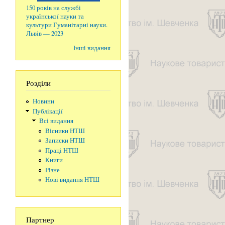
150 років на службі
української науки та
культури Гуманітарні науки.
Львів — 2023
Інші видання
Розділи
Новини
Публікації
Всі видання
Вісники НТШ
Записки НТШ
Праці НТШ
Книги
Різне
Нові видання НТШ
Партнер