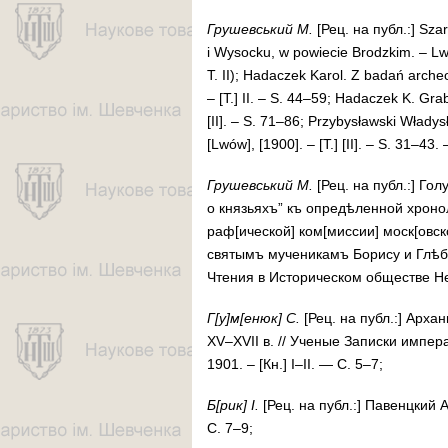
Гру­шев­ський М.
[Рец. на публ.:] Szar
i Wy­­socku, w powiecie Brodzkim. – Lwó
T. II); Ha­dac­zek Karol. Z ba­dań ar­cheo
– [T.] II. – S. 44–59; Ha­da­czek K. Gra­
[II]. – S. 71–86; Przy­bys­ławski Władys
[Lwów], [1900]. – [T.] [II]. – S. 31–43.
Гру­шев­ський М.
[Рец. на публ.:] Го­лу
о князь­яхъ” къ оп­ре­дѣ­лен­ной хро­но­
раф[и­чес­­кой] ком[мис­сии] моск[ов­ско­
святымъ муче­ни­камъ Бори­су и Глѣбу
Чте­ния в Историческом об­ще­стве Н
Г[у]м[е
нюк] С.
[Рец. на публ.:] Ар­хан­
XV–XVII в. // Уче­ные За­пис­ки им­пе­ра­
1901. – [Кн.] I–II. — С. 5–7;
Б[рик] І.
[Рец. на публ.:] Па­вен­цкий А
С. 7–9;