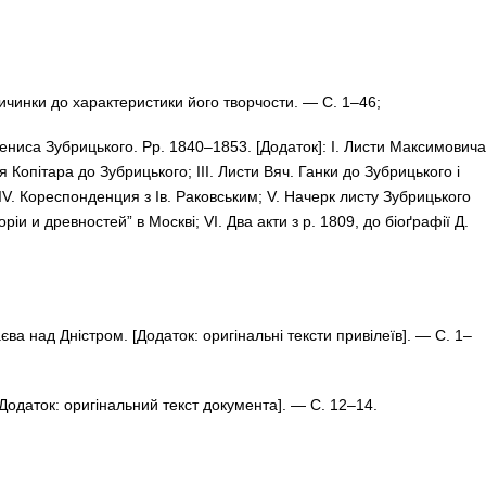
­чин­ки до ха­рак­те­рис­ти­ки йо­го твор­чос­ти. — С. 1–46;
Де­ни­­са Зуб­риць­ко­го. Рр. 1840–1853. [Додаток]: I. Листи Максимовича
 Копітара до Зубрицького; III. Лис­ти Вяч. Ган­ки до Зуб­рицького і
IV. Ко­респонденция з Ів. Ра­ковським; V. Начерк листу Зубрицького
ріи и древ­ностей” в Москві; VI. Два акти з р. 1809, до біоґрафії Д.
а­є­ва над Дніс­тром. [Додаток: оригінальні тексти привілеїв]. — С. 1–
”. [Додаток: оригінальний текст документа]. — С. 12–14.