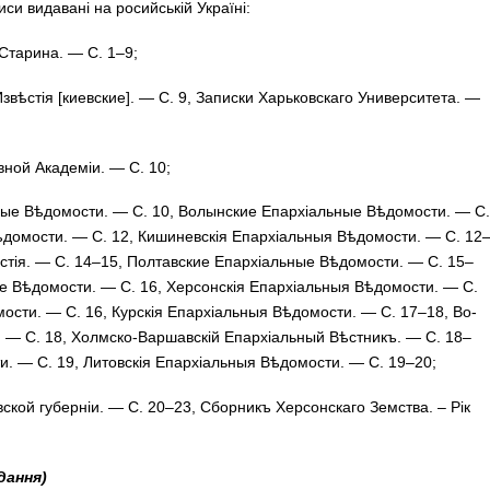
и ви­да­ва­ні на ро­сий­ській Ук­ра­ї­ні:
Ста­ри­на. — С. 1–9;
Из­вѣс­тія [ки­ев­ские]. — С. 9, За­пис­ки Харь­ков­ска­го Уни­вер­си­те­та. —
в­ной Ака­де­міи. — С. 10;
ьные Вѣ­до­мости. — С. 10, Во­лын­ские Епархіальные Вѣдомости. — С.
ѣдомости. — С. 12, Ки­ши­нев­скія Епархіальныя Вѣдомости. — С. 12
звѣстія. — С. 14–15, Пол­тав­ские Епархі­аль­ные Вѣдо­мости. — С. 15–
ьные Вѣдомости. — С. 16, Хер­сон­скія Епархіальныя Вѣдомости. — С.
омости. — С. 16, Кур­­скія Епархіальныя Вѣдомости. — С. 17–18, Во­
и. — С. 18, Хол­мско-Вар­шав­скій Епархіальный Вѣстникъ. — С. 18–
и. — С. 19, Ли­тов­скія Епархіальныя Вѣдомости. — С. 19–20;
­ской гу­бер­ніи. — С. 20–23, Cбор­­никъ Хер­сон­ска­го Зем­ства. – Рік
дання)