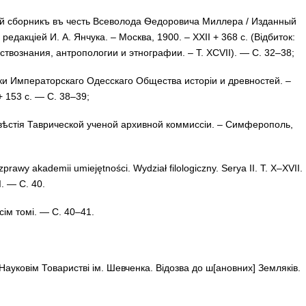
 сбор­никъ въ честь Все­во­ло­да Ѳе­до­ро­ви­ча Мил­ле­ра / Из­дан­ный
ъ ре­дак­ці­ей И. А. Ян­чу­ка. – Мос­ква, 1900. – XXII + 368 c. (Відбиток:
­твоз­на­ния, ан­тро­по­­ло­­гии и эт­ног­ра­фии. – Т. XCVII). — С. 32–38;
ки Им­пе­ра­тор­ска­го Одес­ска­го Об­щес­тва ис­то­ріи и древ­нос­тей. –
 + 153 c. — С. 38–39;
вѣс­тія Тав­ри­чес­кой уче­ной ар­хив­ной ком­мис­сіи. – Сим­фе­ро­поль,
pra­wy akademii umiejęt­noś­ci. Wydział filologiczny. Serya II. T. X–XVII.
. — С. 40.
в сім то­мі. — С. 40–41.
­у­ко­вім То­ва­ри­стві ім. Шев­чен­ка. Ві­доз­ва до ш[ановних] Зем­ля­ків.