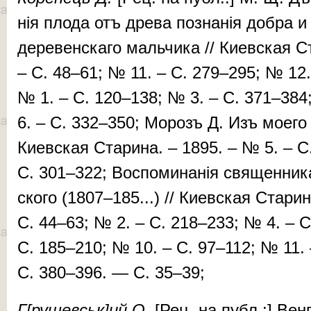
нія пло­да отъ дре­ва поз­на­нія доб­ра и
де­ре­вен­ска­го маль­чи­ка // Ки­ев­ская
– C. 48–61; № 11. – C. 279–295; № 12.
№ 1. – C. 120–138; № 3. – C. 371–384
6. – C. 332–350; Мо­розъ Д. Изъ мо­е­го д
Киевская Старина. – 1895. – № 5. – C
C. 301–322; Вос­по­ми­на­нія свя­щен­ни­к
ско­го (1807–185...) // Киевская Старин
C. 44–63; № 2. – C. 218–233; № 4. – C
C. 185–210; № 10. – C. 97–112; № 11. 
C. 380–396. — С. 35–39;
Г[рушев
ськ]ий
О.
[Рец. на публ.:] Вен­ге