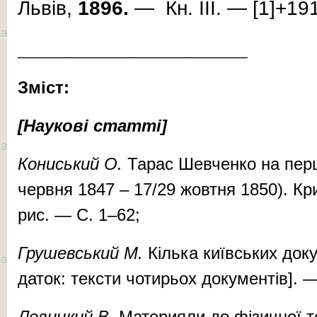
Львів,
1896.
— Кн. ІІІ. — [1]+191
_________________________
Зміст:
[Наукові статті]
Ко­нись­кий О.
Та­рас Шев­чен­ко на пер­
чер­вня 1847 – 17/29 жов­тня 1850). Кри­т
рис. — С. 1–62;
Гру­шев­ський М.
Кіль­ка ки­їв­ських до­к
да­ток: тек­сти чотирьох до­ку­мен­тів]. 
Ле­виц­кий В.
Ма­те­ри­я­ли до фі­­­зич­ної 