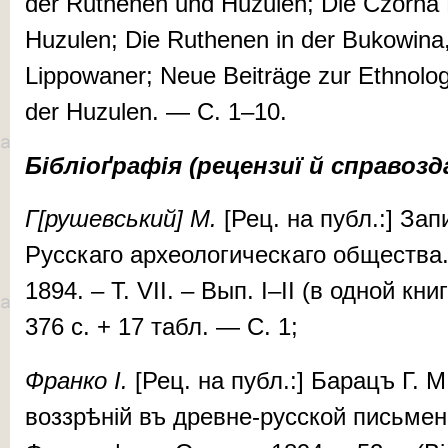
der Ru­thenen und Huz­u­len; Die Czor­na 
Huz­u­len; Die Ru­the­nen in der Bukowi­na,
Lip­po­waner; Neue Beiträge zur Eth­no­lo
der Huz­u­len. — С. 1–10.
Бібліоґрафія (рецензиї й справозд
Г[ру­шев­ський] М.
[Рец. на публ.:] За­пи
Рус­скаго ар­хе­о­ло­ги­чес­ка­го об­щес­тв
1894. – T. VII. – Вып. I–II (в од­ной кни
376 c. + 17 табл. — С. 1;
Фран­ко І.
[Рец. на публ.:] Ба­рацъ Г. М
воз­зрѣ­ній въ древ­не-рус­ской пись­мен­