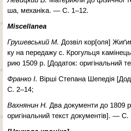
ша, ме­ха­ні­ка. — С. 1–12.
Miscellanea
Гру­шев­ський М.
Доз­віл кор[оля] Жиґи­м
ку на пе­ре­да­жу с. Кро­гуль­ця ка­мі­нець­
рию 1509 р. [До­­­даток: оригінальний те
Фран­ко
І.
Вір­ші Сте­па­­­на Ше­пе­дія [До
С. 2–14;
Вах­ня­нин
Н.
Два до­ку­мен­ти до 1809 р
оригінальний тек­ст до­ку­мен­тів]. — С.