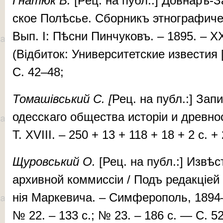
Гна­тюк В.
[Рец. на публ.:] Дов­наръ-За
ское По­лѣсье. Сбор­никъ эт­ног­ра­фи­чес
Вып. I: Пѣс­ни Пин­чу­ковъ. – 1895. – XX
(Відбиток: Уни­вер­си­­тет­ские из­вес­тия
С. 42–48;
Томашівський С. [
Рец. на публ.:] За­пис
одес­­ска­­го об­щес­тва ис­то­ріи и древ­н
T. XVIII. – 250 + 13 + 118 + 18 + 2 с. 
Щу­ров­ський
О.
[Рец. на публ.:] Из­вѣс­т
ар­хив­ной ком­мис­сіи / Подъ ре­дак­ціей п
нія Мар­ке­ви­ча. – Сим­фе­ро­поль, 189
№ 22. – 133 c.; № 23. – 186 c. — С. 5