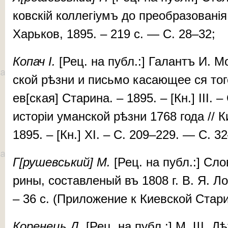
ков­скій кол­ле­гі­умъ до пре­об­ра­зо­ва­ні
Харь­ков, 1895. – 219 с. — С. 28–32;
Ко­пач
І.
[Рец. на публ.:] Га­лантъ И. М
ской рѣз­ни и пись­мо ка­са­ю­ще­е ­ся то­г
ев[ская] Стари­на. – 1895. – [Кн.] III. 
ис­то­ріи уман­ской рѣз­ни 1768 го­­да // 
1895. – [Кн.] XI. – C. 209–229. — С. 3
Г[ру­шев­ський] М.
[Рец. на публ.:] Сло­
ри­ны, сос­тав­ле­ный въ 1808 г. В. Я. Ло
– 36 с. (При­ло­же­ние к Ки­ев­ской Стар
Ко­ре­нець Д.
[Рец. на публ.:] М. Щ. Дѣ