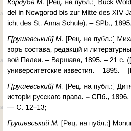
Кор­ду­ба
М.
[Рец. на публ.:] Buck Wol­
del in Nowgo­rod bis zur Mitte des XIV Ja
icht des St. An­­­na Schule). – SPb., 189
Г[ру­шев­ський] М.
[Рец. на публ.:] Ми­х
зоръ сос­та­ва, ре­дак­цій и ли­те­ра­тур­н
вой Па­леи. – Вар­­ша­ва, 1895. – 21 с. 
уни­вер­си­тет­ские из­вес­тия. – 1895. –
Г[ру­­шев­ський] М.
[Рец. на публ.:] Ди­т
ис­то­ріи рус­­­ска­го пра­ва. – СПб., 1896
— С. 12–13;
Гру­­шев­ський М.
[Рец. на публ.:] Monu­men