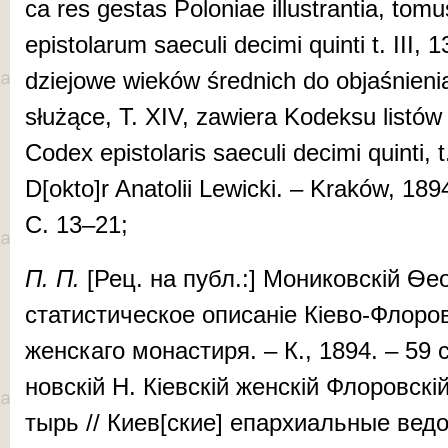
ca res ges­tas Po­lo­­niae il­lus­tran­tia, tom
ep­is­to­larum sae­cu­li de­cimi quin­ti t. II
dziejowe wieków śred­nich do ob­jaśnienia
służące, T. XIV, za­wie­ra Ko­dek­su listów 
Codex ep­is­to­­laris sae­cu­li de­cimi quin­­ti,
D[ok­to]r Ana­to­lii Lewicki. – Kraków, 1
С. 13–21;
П. П.
[Рец. на публ.:] Мо­ни­ков­скій Ѳео
ста­тис­ти­чес­кое опи­са­ніе Кі­е­во-Фло­ров
жен­ска­го мо­нас­ти­ря. – К., 1894. – 59 
нов­скій Н. Кі­ев­скій жен­скій Фло­ров­скій
тырь // Ки­ев[ские] епар­хи­альные вед