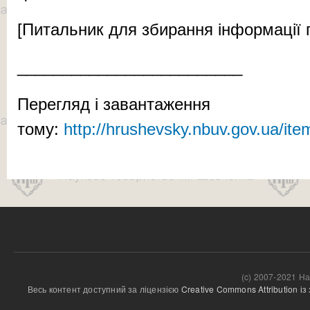
[Пи­таль­ник для зби­ран­ня інформації п
_________________________
Перегляд і завантаження
тому:
http://hrushevsky.nbuv.gov.ua/it
(c) 2007-2021 На
Весь контент доступний за ліцензією 
Creative Commons Attribution і