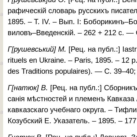
ра­фи­чес­кій сло­варь рус­скихъ пи­са­те­
1895. – T. IV. – Вып. I: Бо­бо­ри­кинъ–Бо­
ви­ловъ–Вве­ден­скій. – 262 + 212 с. — 
Г[ру­
шев­ський]
М.
[Рец. на публ.:] Ias­t
ri­tu­els en Ukraine. – Paris, 1895. – 12 
des Trad­i­tions po­pu­laires). — С. 39–40;
Г[на­тюк] В.
[Рец. на публ.:] Сбор­никъ 
са­нія мѣс­тнос­тей и пле­менъ Кав­ка­за / 
кав­каз­ска­го учеб­на­го ок­ру­га. – Тиф­
Ко­зу­б­ский Е. Ука­за­тель. – 1895. – 17