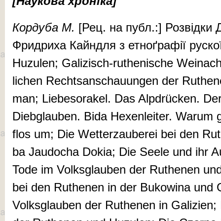
[На­у­ко­ва хро­ні­ка]
Кор­ду­ба М.
[Рец. на публ.:] Роз­від­ки 
Фрид­ри­ха Кай­ндля з ет­ноґ­ра­фії рус­к
Huz­u­len; Gal­i­zisch-ruthen­ische Weina
li­chen Recht­san­schau­un­­gen der Ru­the­
man; Liebesorak­el. Das Alp­drück­en. Der
Diebglau­ben. Bi­da Hex­en­leiter. Warum 
flos um; Die Wet­ter­­zauberei bei den Ru
ba Jau­do­cha Dokia; Die Seele und ihr 
Tode im Volksglau­ben der Ru­the­nen und
bei den Ruthenen in der Bukowi­na und Ga
Volksglau­ben der Ru­the­nen in Gal­izie