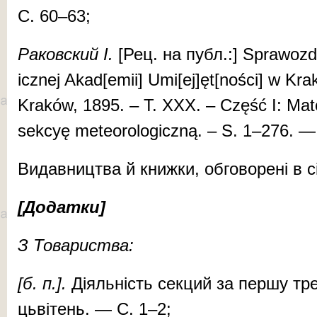
С. 60–63;
Ра­ков­ский І.
[Рец. на публ.:] Spra­woz­­da
icznej Akad[emii] Umi[ej]ęt[noś­ci] w Kra­
Kraków, 1895. – T. XXX. – Część I: Mat
sekcyę meteoro­lo­­gicz­ną. – S. 1–276. 
Ви­дав­ниц­тва й книж­ки, об­го­во­ре­ні в
[До­дат­ки]
З Товариства:
[б. п.].
Ді­яль­ність сек­ций за пер­шу тре
цьві­тень. — С. 1–2;