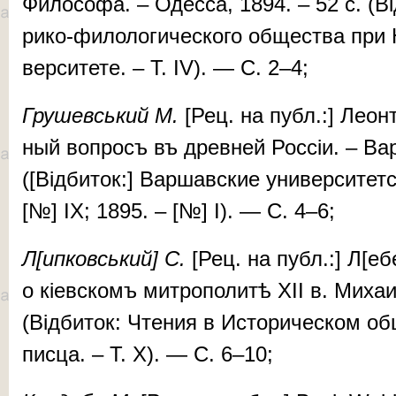
Фи­ло­со­фа. – Одес­­са, 1894. – 52 с. (Ві
ри­ко-фи­ло­ло­ги­чес­ко­го об­щес­тва при 
вер­си­те­те. – T. IV). — С. 2–4;
Гру­шев­ський М.
[Рец. на публ.:] Ле­он­т
ный воп­росъ въ древ­ней Рос­сіи. – Вар­­
([Відбиток:] Вар­шав­ские уни­вер­си­тет­
[№] IX; 1895. – [№] I). — С. 4–6;
Л[ипковський] С.
[Рец. на публ.:] Л[ебе
о кі­ев­скомъ мит­ро­по­ли­тѣ XII в. Ми­ха­
(Відбиток: Чте­ния в Ис­­то­ри­чес­ком об­
пис­ца. – T. X). — С. 6–10;