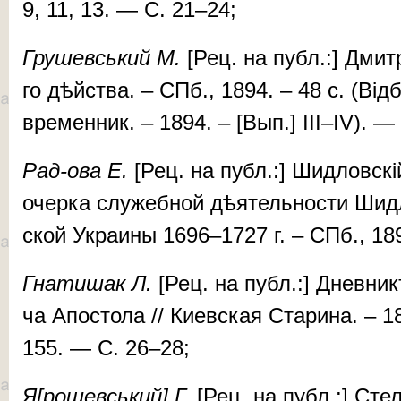
9, 11, 13. — С. 21–24;
Гру­шев­ський М.
[Рец. на публ.:] Дмит­р
го дѣй­ства. – СПб., 1894. – 48 с. (Відб
вре­­мен­ни­к. – 1894. – [Вып.] III–IV). 
Рад
-
ова Е.
[Рец. на публ.:] Шид­лов­скі
очер­ка слу­жеб­ной дѣ­я­тель­нос­ти Ши
ской Укра­и­­ны 1696–1727 г. – СПб., 18
Гна­ти­шак Л.
[Рец. на публ.:] Днев­никъ
ча Апос­то­ла // Киевская Стари­на. – 18
155. — С. 26–28;
Я[
ро­шев­ський
]
Г.
[Рец. на публ.:] Стел­