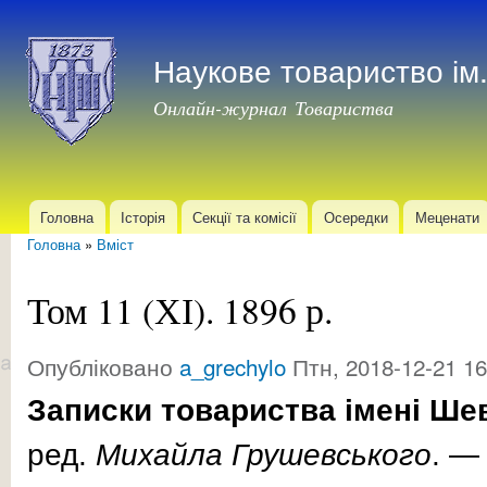
Пер
до
Наукове товариство і
осн
мат
Онлайн-журнал Товариства
Головна
Історія
Секції та комісії
Осередки
Меценати
Головне меню
Головна
»
Вміст
Ви є тут
Том 11 (ХІ). 1896 р.
Опубліковано
a_grechylo
Птн, 2018-12-21 16
Записки товариства імені Ше
ред.
Михайла
Грушевського
. 