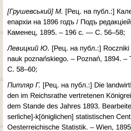
[Гру­шев­ський]
М.
[Рец. на публ.:] Ка­л
епар­хіи на 1896 годъ / Подъ ре­дак­ці­ей
Ка­ме­нец, 1895. – 196 с. — С. 56–58;
Ле­виц­кий Ю.
[Рец. на публ.:] Rocz­niki 
nauk poz­nań­skie­go. – Poznań, 1894. –
С. 58–60;
Пит­ляр Г.
[Рец. на публ.:] Die landwirth
den im Reichsra­the ver­tre­te­nen Köni­g­
dem Stande des Jah­res 1893. Bear­beite
ser­liche]-k[öni­gli­chen] sta­tis­tischen Cen
Oester­rei­chi­sche Sta­­tis­tik. – Wien, 18