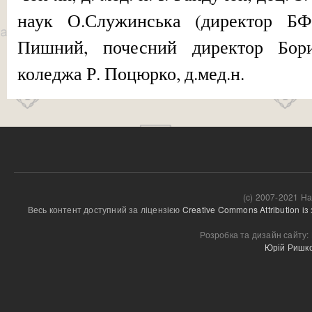
наук О.Служинська (директор Б
Пишний, почесний директор Бори
коледжа Р. Поцюрко, д.мед.н.
(c) 2007-2021 На
Весь контент доступний за ліцензією 
Creative Commons Attribution і
Розробка та дизайн сайту:
Юрій Ришк