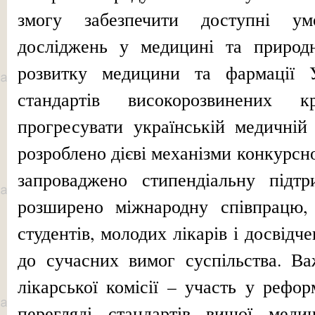
змогу забезпечити доступні у
досліджень у медицині та природ
розвитку медицини та фармації У
стандартів високорозвинених 
прогресувати українській медичній
розроблено дієві механізми конкурсн
запроваджено стипендіальну підт
розширено міжнародну співпрацю,
студентів, молодих лікарів і досвідч
до сучасних вимог суспільства. В
лікарської комісії – участь у рефо
перегляді стандартів вищої меди