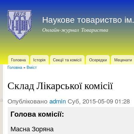
Пер
до
Наукове товариство і
осн
мат
Онлайн-журнал Товариства
Головна
Історія
Секції та комісії
Осередки
Меценати
Головне меню
Головна
»
Вміст
Ви є тут
Склад Лікарської комісії
Опубліковано
admin
Суб, 2015-05-09 01:28
Голова комісії:
Масна Зоряна