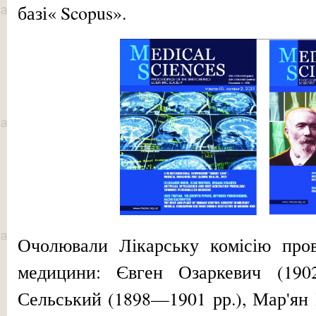
базі« Scopus».
Очолювали Лікарську комісію прові
медицини: Євген Озаркевич (190
Сельський (1898—1901 рр.), Мар'я