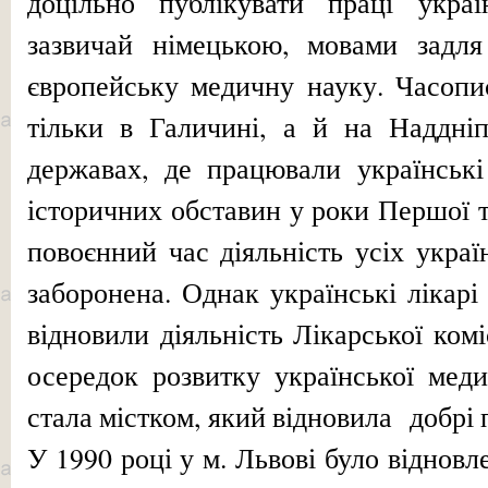
доцільно публікувати праці укра
зазвичай німецькою, мовами задля
європейську медичну науку. Часопи
тільки в Галичині, а й на Наддніп
державах, де працювали українські
історичних обставин у роки Першої та
повоєнний час діяльність усіх украї
заборонена. Однак українські лікарі
відновили діяльність Лікарської ком
осередок розвитку української меди
стала містком, який відновила добрі 
У 1990 році у м. Львові було відновл