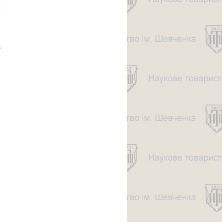
­
;
­
-
д
у
,
,
м