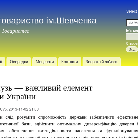
Перейти
до
Select
товариство ім.Шевченка
основного
матеріалу
 Товариства
Ім'я к
Вхід
Створе
ії
Осередки
Меценати
Контакти
Зворотній зв'язок
лузь — важливий елемент
ки України
Суб, 2013-11-02 21:03
и слід розумі­ти спроможність держави забезпечити ефективн
ргетичної бази, здійснити оптимальну диверсифікацію джерел 
для забезпечення життєдіяльности населення та функціонуванн
чайного, над­звичайного та воєнного станів, попередити різкі цінов