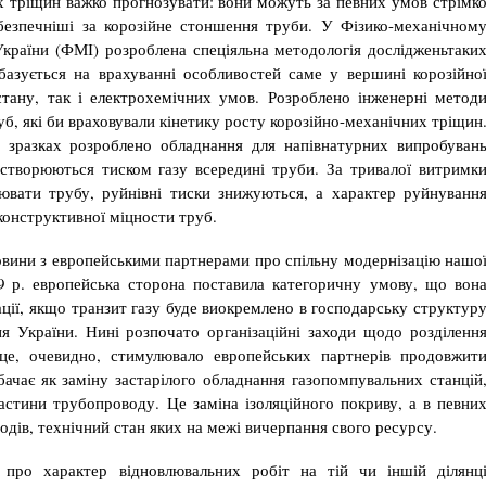
х тріщин важко прогно­зувати: вони можуть за певних умов стрімк
безпечніші за ко­розійне стоншення труби. У Фізико-механічном
України (ФМІ) розроблена спеціяльна методологія дослідженьтаки
базується на врахуванні особливостей саме у вершині ко­розійно
тану, так і електрохемічних умов. Розроблено інженер­ні метод
б, які би враховували кінетику росту корозійно-ме­ханічних тріщин
 зразках розроблено обладнання для напівнатурних випробуван
 створюються тиском газу всередині труби. За тривалої витримк
нювати трубу, руйнівні тиски знижуються, а характер руйнуванн
 конструктивної міцности труб.
вини з европейськими партнерами про спільну модернізацію нашо
9 р. европейська сторона поставила категоричну умову, що вон
ції, якщо транзит газу буде виокремлено в господарську структур
ня України. Нині розпочато організаційні заходи щодо розділенн
це, очевидно, стимулювало европейських парт­нерів продовжит
бачає як заміну застарілого обладнання газопомпувальних станцій
частини трубопроводу. Це заміна ізоляційного покриву, а в певни
водів, технічний стан яких на межі вичерпання свого ресурсу.
про харак­тер відновлювальних робіт на тій чи іншій ділянц