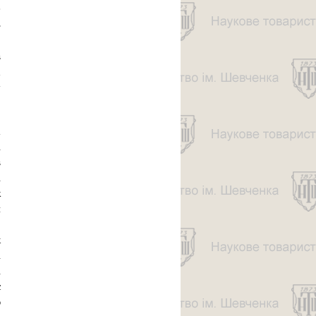
е
ь
.
в
х
у
а
і
в
і
ж
й
,
к
і
і
є
ю