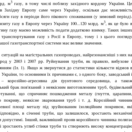
3
рд. м
газу, в тому числі поблизу західного кордону України. Ц
 в Західну Евро­пу саме через Україну, оскільки дає можливіст
сяги газу в пе­ріоди його пікового споживання (у зимовий період)
3
нзиту газу в Европу через Україну 100...120 млрд. м
, як це було 
стину газу маємо можливість подати додатково взимку. Таких інши
транспортування газу з Росії в Европу, тому і з цього погляд
ашої газотранспортної системи має велике значення.
х ситуацій на магістральних газопроводах, найрезонансніші з них н
од у 2003 і 2007 рр. Руйнування труби, як правило, ви­бухове 
рянням (Іл. 1). Якщо ж звернутися до статистики кількости відмов 
 України, то основними їх причинами є, з одного боку, заводський 
– корозійно-агресивна дія ґрунтового середовища, а тако
ький брак пов'язаний з неякісним виготовленням труб, будівельни
ту­ванні, що спричиняє пошкодження металу (гнуття, царапини
 покриву, неякісне зварювання труб і т. д. Коро­зійний чинни
евної площі металу під зруйнованим ізоляційним покривом, як
ідповідно, в січенні труби, що залишилося, зростають механічн
и допустимі. Інший, важливіший прояв корозійного чинника поляга
кі зростають углиб стінки труби та створюють високу концентраці