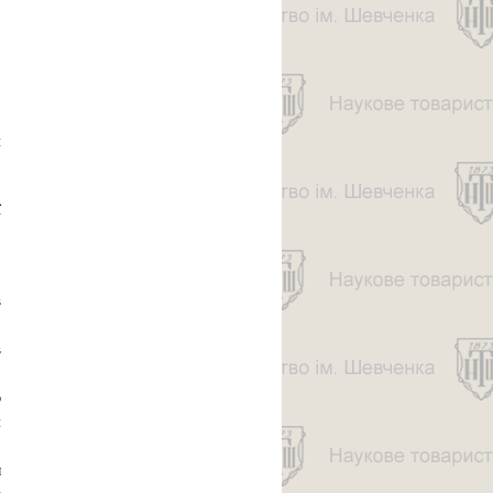
н
ї
о
в
,
в
б
ю
я
.
л