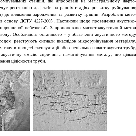
омпувальних станцій, які апробовані на магістральному нафто
чує реєстрацію дефектів на ранніх стадіях розвитку руйнування
ра) до виявлення зародження та розвитку тріщин. Розроблені мето
 в основу ДСТУ 4227-2003 „Настанови щодо проведення акустико
в підвищеної небезпеки". Запропоновано магнетоакустичний мето
оду. Особливість останнього – у збагаченні акустично­го метод
одом реєструють сигнали внаслідок мікроруйнування матеріялу
е­талу в процесі експлуатації або спеціяльно наван­тажувати трубу
акустичну емісію спричиняє намагнічування ме­талу, що цілко
ення цілісности труби.