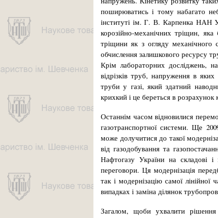
напружень. Кінетику розвитку таки
по­ширюватись і тому набагато не
інституті ім. Г. В. Карпенка НАН 
корозійно-механічних тріщин, яка 
тріщини як з огляду механічного с
обчислення залишкового ресурсу тру
Крім лабораторних досліджень, на
відрізків труб, напруження в яких
труби у газі, який здатний навод
крихкий і це береться в роз­рахунок
Останнім часом відновилися перемо
газотранспортної системи. Ще 200
може долучитися до такої модерніза
від газодобування та газопостачан
Нафтогазу України на складові і 
переговори. Ця модернізація перед
так і модернізацію самої лінійної 
випадках і заміна ді­лянок трубопро
Загалом, щоби ухвалити рішення 