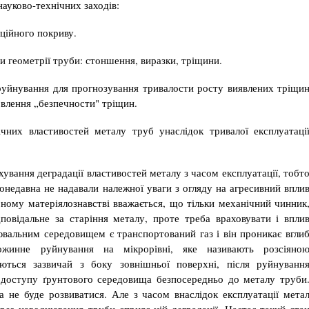
ауково-тех­нічних заходів:
ційного по­криву.
и геомет­рії труби: стоншення, виразки, тріщини.
 руйнування для прогнозування тривалости росту виявлених тріщи
овлення „безпечности" тріщин.
чних влас­тивостей металу труб унаслідок тривалої експлуа­таці
ування деградації властивостей металу з часом експлуа­тації, тобт
о­недавна не надавали належної уваги з огляду на агресивний впли
рному матеріялознавстві вважається, що тільки механічний чинник
повідальне за старіння металу, проте треба враховувати і впли
вальним середовищем є транспортований газ і він проникає вгли
жинне руйнування на мікрорівні, яке на­зивають розсіяно
ться зазвичай з боку зовнішньої поверхні, після руйнуванн
а доступу ґрунтового середовища безпосередньо до металу труби
а не буде розвиватися. Але з часом внаслідок експлуатації мета