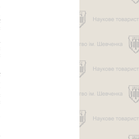
о
у
х
ї
и
.
ь
и
я
ї
а
у
я
и
,
х
і