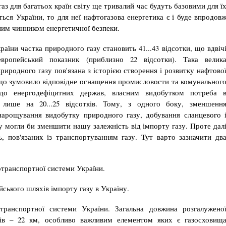
газ для багатьох країн світу ще тривалий час будуть ба­зовими для ї
ься України, то для неї нафтогазова енергетика є і буде впродов
ним чинником енергетичної безпеки.
їни част­ка природного газу становить 41...43 відсотки, що вдвіч
европейський показник (приблизно 22 відсотки). Така велик
ри­родного газу пов'язана з історією створення і роз­витку нафтово
 що зумовило відповідне оснащення промисловости та комунальног
 до енергодефіцитних держав, власним видобутком потреба 
 лише на 20...25 відсотків. Тому, з одного боку, зменшенн
нарощування видобутку природного газу, добування сланцево­го 
зу могли би зменшити нашу залежність від імпорту газу. Проте дал
, пов'язаних із транспортуванням газу. Тут варто зазначити дв
отранспорт­ної системи України.
йського шляхів імпорту газу в Україну.
транспортної системи України. Загальна довжина розгалуже­но
дів – 22 км, особливо важливим елементом яких є газосхови­щ