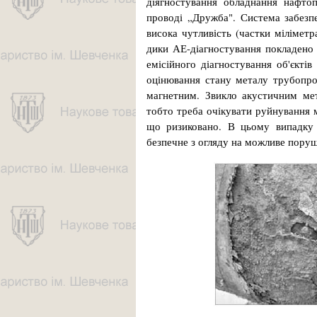
діягностування обладнання нафтоп
проводі „Дружба". Система забезпе
висока чутливість (частки мілімет
дики АЕ-діагностування покладено
емісійного діагностування об'єкті
оцінювання стану металу трубопров
магнетним. Звикло акустичним мет
тобто треба очікувати руйнування м
що ризиковано. В цьому випадку 
безпечне з огляду на можливе поруш