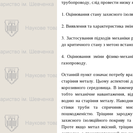
трубопроводу, слід провести низку н
1. Оцінювання стану захисного ізоля
2. Виявлення та характеристика змін
3. Застосування підходів механіки
до критичного стану з метою встан
4. Оцінювання зміни фізико-механі
газопроводу.
Останній пункт означає потребу врах
старіння металу. Цьому аспектові д
корозивного середовища. В інже­не
тобто механічне навантаження, від
водню на старіння металу. Наводню
стінки труби та спричиняє мно
пошкодженістю. Тріщини зароджую
захисного ізоляційного покриву т
Проте якщо метал якісний, трі­щин