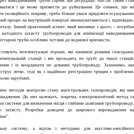
рез наводнювання труби сприяє цій деграда­ції. Настає такий ста
иватися і це може призвести до руйнування. Це означає, що н
 ізоляційного покриву, треба більше уваги приділяти осушуванн
йний процес на внутрішній поверхні зменшуватиметься і, відповідно
талу. Інший практичний аспект, який випливає з цього, – потрібн
катодного захисту тру­бопроводів для мінімізації наводнюванн
зістарені труби осо­бливо чутливі до водневої крихкости.
овують інтелектуальні поршні, які начинені різними сен­сорами
мпувальній станції і він проходить по трубі до іншої станції
ення і їх координати по довжині трубопроводу. Зазначи­мо, щ
струє легко, тоді як з надійною реєстрацією тріщин є проблеми
ро­лю зарубіжні.
их методів контролю стану магістральних газопроводів, які вж
овадження. До них належать, зокрема, електромагнітний метод т
ні системи для визначення місця і глибини залягання трубопроводу
го за­хисту. Розробки доведені до широкого впровадження н
їни".
льну систе­му, а відтак і методики для акустико-емісійног