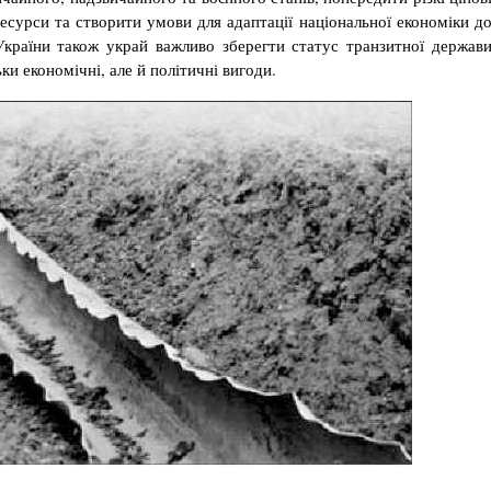
есурси та створити умови для адаптації національної еко­номіки д
Укра­їни також украй важливо зберегти статус тран­зитної держав
ьки економічні, але й політичні вигоди.