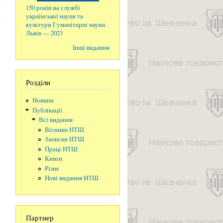
150 років на службі
о
української науки та
и
культури Гуманітарні науки.
Львів — 2023
Інші видання
Розділи
Новини
Публікації
Всі видання
Вісники НТШ
Записки НТШ
Праці НТШ
Книги
Різне
Нові видання НТШ
Партнер