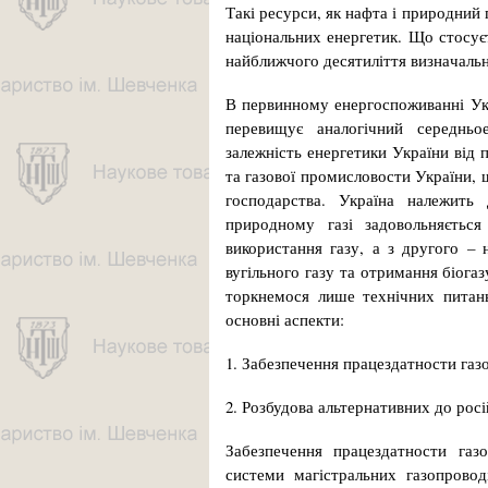
Такі ресурси, як нафта і природний 
національних енергетик. Що стосуєт
найближчого десятиліття визна­чаль
В первинному енергоспоживанні Укра
перевищує аналогічний середньо
залежність енергетики України від п
та газової промисловости України,
господарства. Україна належить
природному газі задовольняється
використання газу, а з другого – 
вугільного газу та отримання біога
торкнемося лише технічних питань
основні аспекти:
1. Забезпечення працездатности газ
2. Розбудова альтернативних до росі
Забезпечення працездатности газо
системи магістральних газопрово