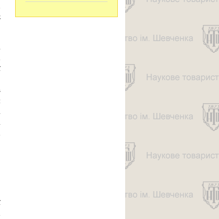
х
ж
і
а
ї
о
в
я
і
і
а
ї
а