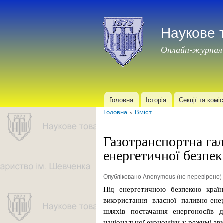
Наукове 
Онлайн-журнал
Головна
Історія
Секції та коміс
Головне меню
Головна
»
Вміст
Ви є тут
Газотранспортна га
енергетичної безпе
Опубліковано
Anonymous (не перевірено)
Під енергетичною безпекою країн
використання власної паливно-ене
шляхів постачання енергоносіїв 
національної економіки у режимі зви