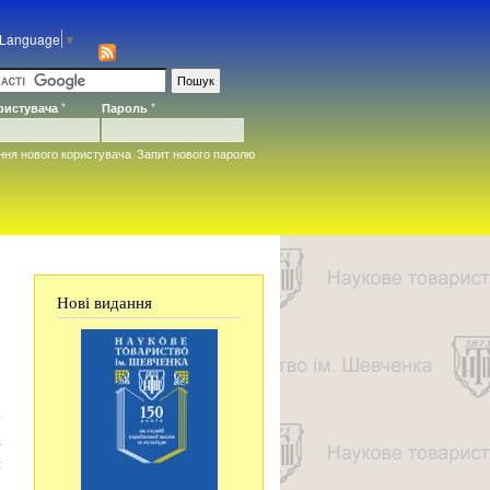
 Language
▼
ористувача
*
Пароль
*
ння нового користувача
Запит нового паролю
Нові видання
е
і
я
і