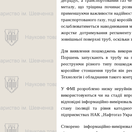
деградує, а транспортований газ че
металу, що тріщина починає розв
применшуючи важливости надійности
транспортованого газу, тоді корозі
ослаблюватиметься наводнювання ме
жорстке дотримування регламенту 
зовніш­ньої поверхні труб, оскільки 
Для виявлення пошкоджень використ
Поршень запускають в трубу на по
реєструючи різного типу пошкодж
корозійне стоншення труби він реє
Технологія і обладнання такого конт
У ФМІ розроблено низку неруйнівн
використовуються чи на стадії впр
відповідні інформаційно-вимірюваль
стану ізоляції та рівня катодно
підприємствах НАК „Нафтогаз Укра
Створено інформаційно-вимірюва