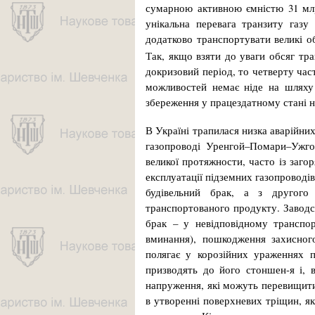
сумарною активною ємністю 31 мл
унікальна перевага транзиту газу
додатково транспортувати великі об
Так, якщо взяти до уваги обсяг тра
докризовий період, то четверту ча
можливостей немає ніде на шляху 
збереження у працездатному стані н
В Україні трапилася низка аварійни
газопроводі Уренгой–Помари–Ужгор
великої протяжности, часто із заго
експлуатації підземних газопроводів
будівельний брак, а з другого 
транспортованого продукту. Заводс
брак – у невідповідному транспор
вминання), пошкодження захисного
полягає у корозійних ураженнях п
призводять до його стоншен-я і, в
напруження, які можуть пе­ревищит
в утворенні поверх­невих тріщин, я