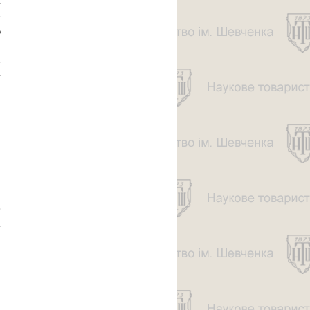
н
е
ю
,
е
я
.
,
о
.
е
а
,
а
о