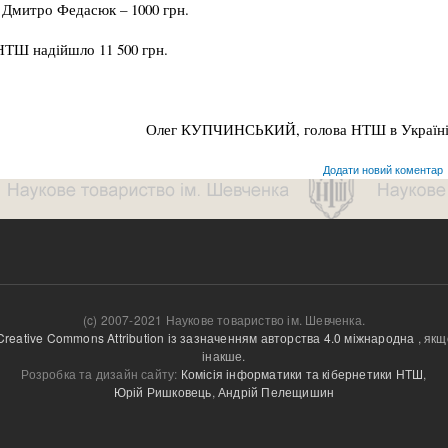
.; Дмитро Федасюк – 1000 грн.
 НТШ на­дійшло 11 500 грн.
Олег КУПЧИНСЬКИЙ, голова НТШ в Україн
Додати новий коментар
(c) 2007-2021 Наукове товариство ім. Шевченка.
Creative Commons Attribution із зазначенням авторства 4.0 міжнародна
, якщ
інакше.
Розробка та дизайн сайту:
Комісія інформатики та кібернетики НТШ
,
Юрій Ришковець
,
Андрій Пелещишин