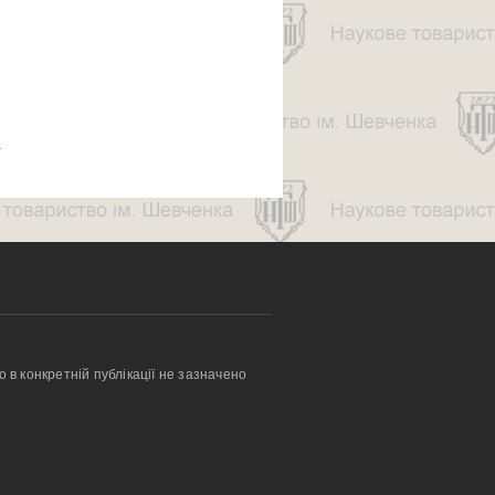
і
о в конкретній публікації не зазначено 