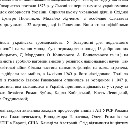
Товариство постало 1873 р. у Львові як перша наукова україномовн
одок соборности України. Сприяли цьому українські діячі із Східно
, Дмитро Пильчиков, Михайло Жученко, а особливо Єлизавет
х долучились 32 жертводавці із Галичини. Вони стали офіційним
яла україн­ська громадськість. У Товаристві для подальшог
вничої і навчання молоді було згромаджено понад 13 доброчин­ни
ицького, Д. Мордовця, О. Кониського, А. Бончевського та ін.), н
ьність і зробило вагомий внесок у розвиток національної науки. Та
сві­тової війни більша частина названих фондів, на жаль, втрачена
 відібрали все майно, а 14 січня 1940 р. його ліквідовано. Тоді, я
лі з головою Іваном Раковським опинилась за кордоном і 1947 р
стина, яка залишилася в Україні, при­пинила діяльність у страху з
кли безвісти Роман Зубик, Карло Коберський, Кость Левицький
о Студинський).
ові завдяки активним заходам професорів вишів і АН УРСР Роман
вгена Гладишевського, Володимира Панасюка, Олега Романіва т
НТШ в Европі, США, Канаді та Австралії. Слід відзначити ініціятив