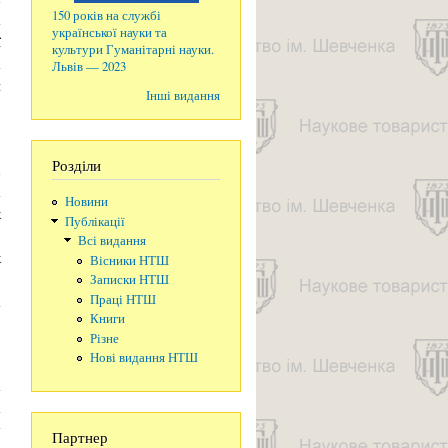
150 років на службі
а
української науки та
ї
культури Гуманітарні науки.
а
Львів — 2023
и
Інші видання
о
Розділи
х
а
Новини
к
Публікації
,
Всі видання
к
Вісники НТШ
.
Записки НТШ
а
Праці НТШ
Книги
,
Різне
Нові видання НТШ
а
а
у
Партнер