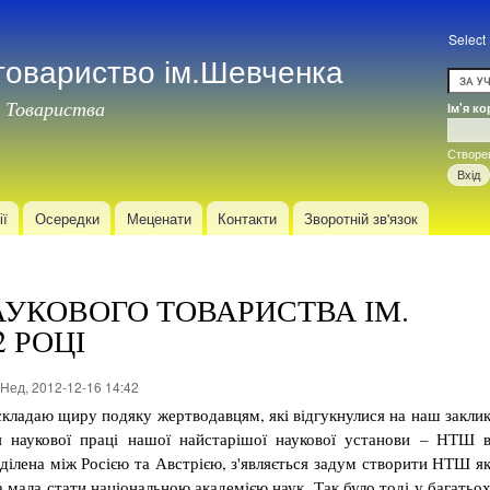
Перейти
до
Select
товариство ім.Шевченка
основного
матеріалу
 Товариства
Ім'я к
Вхід
Створе
ії
Осередки
Меценати
Контакти
Зворотній зв'язок
УКОВОГО ТОВАРИСТВА ІМ.
 РОЦІ
Нед, 2012-12-16 14:42
складаю щиру подяку жертводавцям, які відгукнулися на наш закли
 наукової праці нашої найстарішої наукової уста­нови – НТШ 
поділена між Росією та Австрією, з'являється задум створити НТШ я
 мала стати національною акаде­мією наук. Так було тоді у багатьо