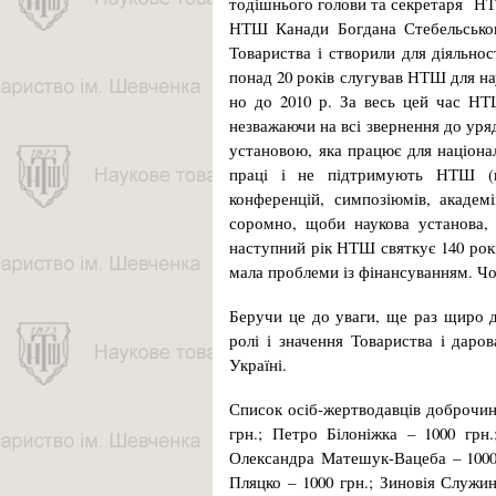
тодішнього голови та се­кретаря Н
НТШ Канади Бог­дана Стебельського
Товариства і створили для діяльно
понад 20 років слугував НТШ для на
но до 2010 р. За весь цей час НТШ
незважаючи на всі звернення до уряд
установою, яка працює для націона
праці і не підтримують НТШ (пр
конференцій, симпозіюмів, академі
соромно, щоби наукова установа, к
наступний рік НТШ святкує 140 рокі
мала проблеми із фінансуванням. Чо
Беручи це до уваги, ще раз щиро д
ролі і значення Товариства і да
Україні.
Список осіб-жертводавців доброчинн
грн.; Петро Білоніжка – 1000 грн
Олександра Матешук-Вацеба – 1000 
Пляцко – 1000 грн.; Зиновія Служин