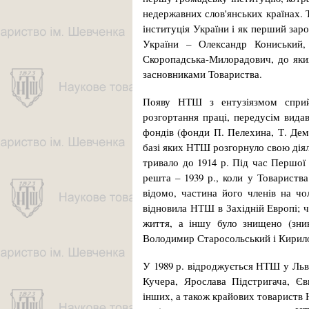
недержавних слов'янських країнах. 
інституція України і як перший зар
Укра­їни – Олександр Кониський
Скоропадська-Милорадович, до яки
засновниками Товариства.
Появу НТШ з ентузіязмом сприйн
розгортання праці, передусім вида
фондів (фонди П. Пелехина, Т. Демб
базі яких НТШ розгорнуло свою діял
тривало до 1914 р. Під час Першої 
решта – 1939 р., коли у Товари­ства
відомо, частина його членів на чо
відновила НТШ в Західній Европі; ча
життя, а іншу було знищено (зни
Володимир Старосольський і Кирил
У 1989 р. відроджується НТШ у Льв
Кучера, Ярослава Підстригача, Є
інших, а також крайових товариств 