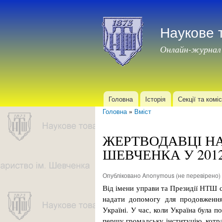
Наукове 
Онлайн-журнал
Головна
Історія
Секції та коміс
Головне меню
Головна
»
Вміст
Ви є тут
ЖЕРТВОДАВЦІ НА
ШЕВЧЕНКА У 2012
Опубліковано
Anonymous (не перевірено)
Від імени управи та Президії НТШ 
надати допомогу для продовження
Україні. У час, коли Україна була 
першу громадську ін­ституцію, котра