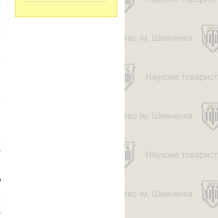
и
я
н
­
,
і
о
х
е
а
,
я
в
0
;
н
–