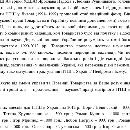
ТШ Америки (США) Ярослава Падоха і Леоніда Рудницького, голов
, які допомогли в науково-ор­ганізаційному аспекті відродженн
сти НТШ у Львові (1991- 1992) грошовий стабілізаційний фонд. Ві
укової праці Товари­ства в Україні (з певними доповненнями) включ
, на жаль, не удостоїлось державної підтримки для своєї праці
у України різних каденцій, хоч Товариство було від початку і є дос
льної науки. Державні чинники України не розуміють вагомої йог
отягом 1990-2012 рр. Товариство провело десятки наукови
й, ви­дало бл. 800 книжок, численні періодичні видання). Чи н
отра успішно діяла впродовж багатьох років і діє сьо­годні (н
в від заснування) у незалежній Україні, яка пережила різні режими
му таке мачушине трактування НТШ в Украї­ні? Невідомо нікому...
якую від імени управи та Президії Товариства за Ваше розумінн
ровані гроші для продовження наукової праці матірного НТШ 
их внесків для НТШ в Україні за 2012 р.: Борис Білинський – 100
.; Тетяна Крушельницька – 500 грн.; Роман Куш­нір – 1000 грн.
грн.; Ігор Мриглод – 1000 грн.; Любов Петрух – 1000 грн.; Рома
ська – 500 грн.; Олександра Служинська – 500 грн.; Ігор Стасюк 