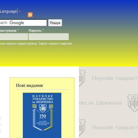
 Language
▼
ористувача
*
Пароль
*
ння нового користувача
Запит нового паролю
Нові видання
к
в
к
х