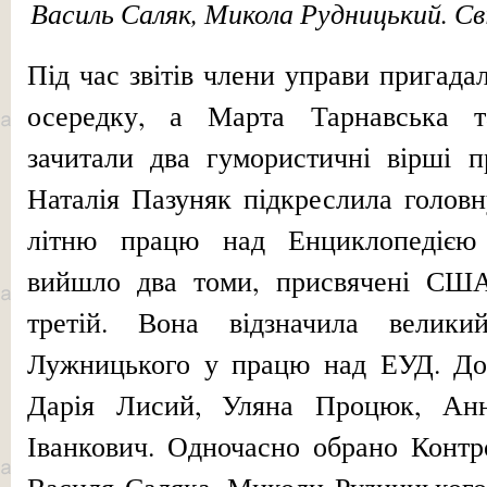
Василь Саляк, Микола Рудницький. С
Під час звітів члени управи пригадали
осередку, а Марта Тарнавська т
зачитали два гумористич­ні вірші 
Наталія Пазуняк підкреслила головн
літню працю над Енциклопедією у
вийшло два томи, присвячені США,
третій. Вона відзначила велики
Лужницького у працю над ЕУД. До
Дарія Лисий, Уляна Процюк, Анн
Іванкович. Одночасно обрано Контро
Василя Саляка, Миколи Рудницького 