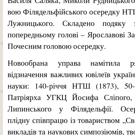
вою Філядельфійського осередку НТ
Лужницького. Складено подяку 
попередньому голові – Яросла­вові З
Почесним головою осередку.
Новообрана управа намітила р
відзначення важливих ювілеїв українс
науки: 140-річчя НТШ (1873), 50
Патріярха УГКЦ Йосифа Сліпого, 5
Липинського у Філядельфії. Осе
плідну співпрацю із товариством „Свя
викладів та наукових симпозіюмів, тво