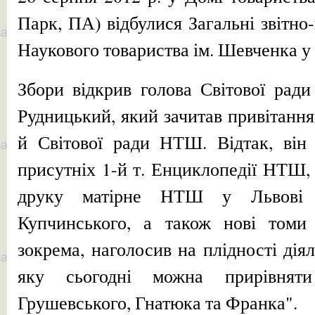
Парк, ПА) відбулися Загальні звіт­но
Наукового товариства ім. Шевченка у 
Збори відкрив голова Світової рад
Рудницький, який зачитав привітанн
й Світової ради НТШ. Відтак, він 
присутніх 1-й т. Енциклопедії НТШ,
друку матірне НТШ у Львові 
Купчинського, а також нові томи
зокрема, наголосив на плідності ді
яку сьогодні можна прирівнят
Грушевського, Гнатюка та Франка".