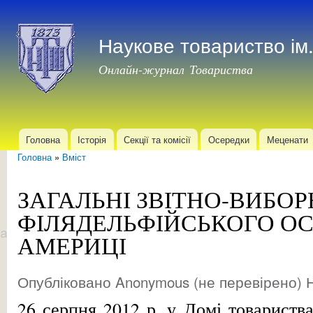
Пер
до
Наукове товариство і
осн
мат
Онлайн-журнал Товариства
Головна
Історія
Секції та комісії
Осередки
Меценати
Головне меню
Головна
»
Вміст
Ви є тут
ЗАГАЛЬНІ ЗВІТНО-ВИБОР
ФІЛЯДЕЛЬФІЙСЬКОГО ОС
АМЕРИЦІ
Опубліковано
Anonymous (не перевірено)
Н
26 серпня 2012 р. у Домі товариств