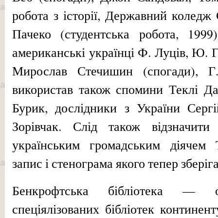
робо­та з історії, Державний коледж
Пачеко (студентська робота, 199
американські українці Ф. Луців, Ю. Г
Мирослав Стечишин (спо­гади), Г
використав також спо­мини Теклі Д
Бурик, дослідники з України Сергі
Зорівчак. Слід також відзначити
українським громадським діячем 
запис і стенограма якого тепер зберіг
Бенкрофтська бібліотека — 
спеціялізованих бібліотек континен