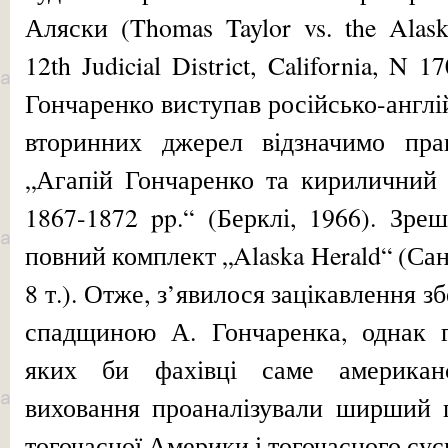
Аляски (Thomas Taylor vs. the Alas
12th Judicial District, California, N 1
Гончаренко виступав російсько-англі
вторинних джерел відзначимо пра
„Агапій Гончаренко та кириличний
1867-1872 pp.“ (Берклі, 1966). Зре­ш
повний комплект „Alaska Herald“ (Са
8 т.). Отже, з’явилося зацікавлення 
спадщиною А. Гончаренка, однак г
яких би фахівці саме американ
виховання проаналізували ширший г
тогочасної Америки і тогочасного сусп