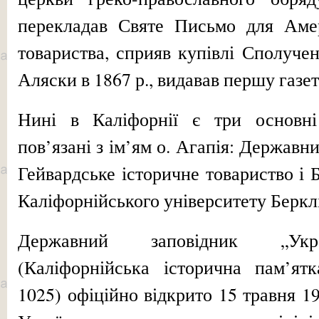
перекладав Святе Письмо для Аме­р
товариства, сприяв купівлі Сполуч
Аляски в 1867 р., видавав першу газе
Нині в Каліфорнії є три основні 
пов’язані з ім’ям о. Агапія: Державни
Гейвардське історичне товари­ство і 
Каліфорнійського університету Берклі
Державний заповідник „Укра
(Каліфорній­ська історична пам’я
1025) офіційно відкрито 15 травня 19