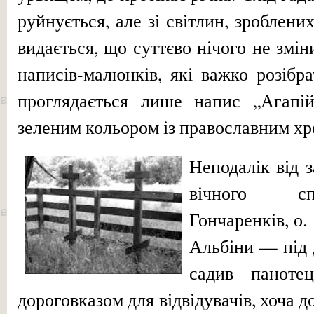
руйнується, але зі світ­лин, зроблени
видається, що суттєво нічого не змін
написів-малюнків, які важко розібра
проглядається лише напис „Агапі
зеленим кольором із право­славним хр
Неподалік від 
вічного сп
Гончаренків, о.
Альбіни — під 
садив паноте
дороговказом для відвідувачів, хоча д