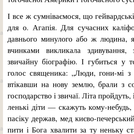
І все ж сумніваємося, що гейвардські
для о. Агапія. Для сучас­них каліф
давнього минулого або ж людина, я
вчинками викликала здиву­вання, з
звичайну біографію. І губить­ся у 
голос священика: „Люди, гони-мі з 
втікавши на нову зем­лю, брали з с
господарство і звичаї. Літа пройдуть, 
ленькі діти — скажуть кому-небудь,
пасіку держав, мед києво-печерський
пити і Бога хвалити за ту неньку с