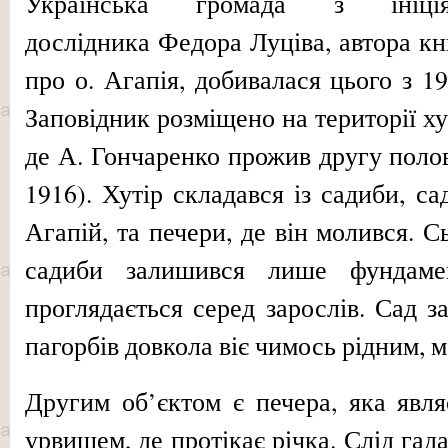
Українська громада з ініція
дослідника Федора Луціва, автора к
про о. Агапія, добивалася цього з 19
Заповідник розміщено на території ху
де А. Гончаренко прожив другу поло
1916). Хутір складався із садиби, са
Агапій, та печери, де він молився. С
садиби залишився лише фундаме
проглядається серед зарослів. Сад з
пагорбів довкола віє чимось рідним,
Другим об’єктом є печера, яка явля
урвищем, де протікає річка. Слід га­