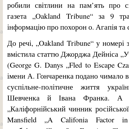
робили світлини на пам’ять про св
газета „Oakland Tribune“ за 9 тр
інформацію про по­хорон о. Агапія та 
До речі, „Oakland Tribune“ у номері 
вмістила статтю Джорджа Дейніса „Уті
(George G. Danys „Fled to Escape Czar
імени А. Гон­чаренка подано чимало в
суспільне-політичне життя україн
Шевченка й Івана Франка. А 
„Каліфорнійський чинник російської
Mansfield „A Califonia Factor in 