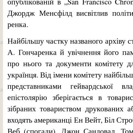
опублікованій в „San Francisco Chron
Джордж Менсфілд висвітлив політи
ренка.
Найбільшу частку названого архіву с
А. Гончаренка й увічнення його пам’
про нього та документи комітету д
українця. Від імени комітету найбіль
представниками гейвардської вл
епістолярію зберігається в товари
зібраних товариством друкованих а
входять американці Ен Вейт, Біл Стро
Веб (спогади), Джон Сандовал, Том