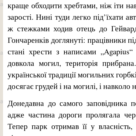
краще обходити хребтами, ніж іти на
зарості. Нині туди легко під’їхати а
ж стежками ходив отець до Гейвар
Гончаренків до­глянуті: працівники 
стані хрести з написами „Agapius“
довкола могил, територія прибрана
української традиції могильних горбкі
досягає грудей і на могилі, і навколо н
Донедавна до самого заповідника по
адже частина дороги пролягала чер
Тепер парк отримав її у власність,