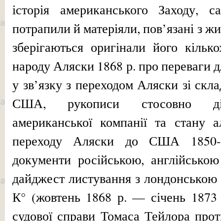
історія американського Заходу, 
потрапили й матеріяли, пов’язані з жи
збері­гаються оригінали його кіль­к
народу Аляски 1868 р. про переваги д
у зв’язку з переходом Аляски зі склад
США, рукописи стосовно діял
американської компанії та стану ал
переходу Аляски до США 1850-1
документи російською, англійською
дайджест лис­тування з лондонською
К° (жовтень 1868 р. — січень 1873 
судової справи Томаса Тейлора прот