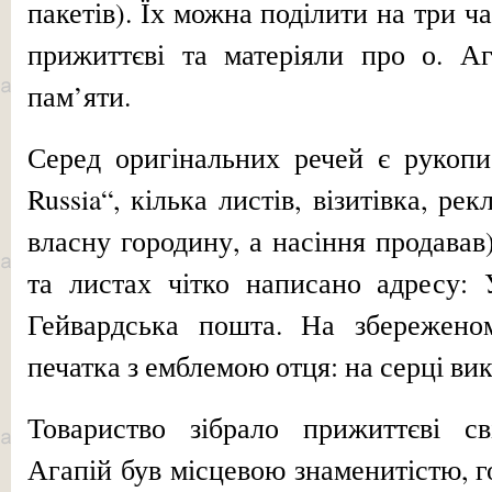
пакетів). Їх можна поділити на три ча
прижиттєві та матеріяли про о. Аг
пам’яти.
Серед оригінальних речей є рукопи
Russia“, кілька листів, візитівка, р
власну городину, а на­сіння продавав)
та листах чітко написано адресу: 
Гейвардська пошта. На збережено
печатка з емблемою отця: на серці вик
Товариство зібрало прижиттєві св
Агапій був місцевою знаменитістю, го