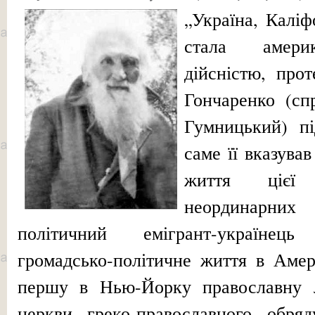
„Україна, Калі
стала амери
дійсністю, про
Гончаренко (с
Гумницький) пі
саме її вка­зува
життя цієї
неординарн
політичний емігрант-українец
громадсько-політичне життя в Амер
першу в Нью-Йорку православну літ
церкви греко-православного обря