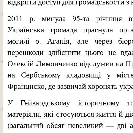
відкрити до­ступ для громадськости з
2011 р. минула 95-та річниця ві
Українська громада прагнула орга
могилі о. Агапія, але через бюро
перешкоди здійснити цього не вда
Олексій Лимонченко відслужив на Пр
на Серб­ському кладовищі у міст
Франциско, де зазвичай хоронять укра
У Гейвардському історичному тов
матеріяли, які стосуються життя й д
(загальний обсяг неве­ликий — дві а