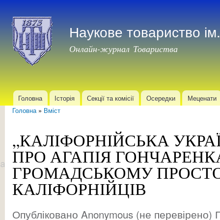
Пер
до
Наукове товариство і
осн
мат
Онлайн-журнал Товариства
Головна
Історія
Секції та комісії
Осередки
Меценати
Головне меню
Головна
»
Вміст
Ви є тут
„КАЛІФОРНІЙСЬКА УКРАЇ
ПРО АГАПІЯ ГОНЧАРЕНК
ГРОМАДСЬКОМУ ПРОСТО
КАЛІФОРНІЙЦІВ
Опубліковано
Anonymous (не перевірено)
П