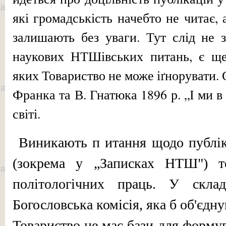
які громадськість начеб­то не читає,
залишають без уваги. Тут слід не з
наукових НТШівських питань, є ще 
яких Товариство не може іґнорувати. С
Франка та В. Гнатюка 1896 р. „І ми в 
світі.
Виникають п итання щодо публік
(зокрема у „За­писках НТШ") т
політологічних праць. У ск
Богословська комісія, яка б об'єдну
То­вариство не має бази для форму