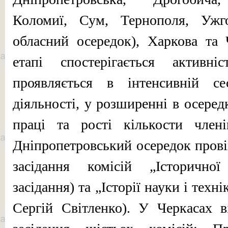
Коломиї, Сум, Тернополя, Ужгор
обласний осередок), Харкова та 
етапі спостерігається активні
проявляється в інтенсивній се
діяльності, у розширенні в осеред
праці та рості кількости члені
Дніпропетровський осере­док прові
засідання комісій „Історичної
засідання) та „Історії науки і техн
Сергій Світленко). У Черкасах в