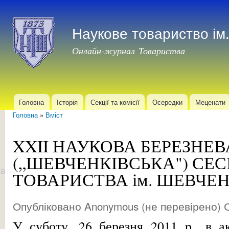
Пер
до
Наукове товариство і
осн
мат
Онлайн-журнал Товариства
Головна
Історія
Секції та комісії
Осередки
Меценати
Головне меню
Головна
»
Вміст
Ви є тут
XXII НАУКОВА БЕРЕЗНЕВ
(„ШЕВЧЕНКІВСЬКА") СЕ
ТОВАРИСТВА ім. ШЕВЧЕН
Опубліковано
Anonymous (не перевірено)
С
У суботу, 26 березня 2011 p., в ак