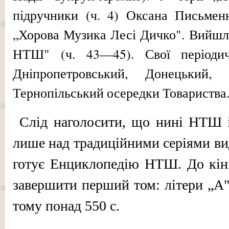
підручники (ч. 4) Оксана Письмен
„Хоро­ва Музика Лесі Дичко". Вийшл
НТШ" (ч. 43—45). Свої періодич
Дніпропетровський, Донецький, 
Тернопільський осередки Товариства
Слід наголосити, що нині НТШ 
лише над традиційними серіями вид
готує Енциклопедію НТШ. До кінц
завершити перший том: літери „А",
тому понад 550 с.