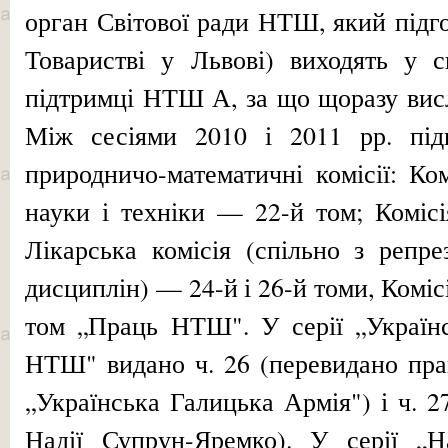
орган Світової ради НТШ, який підг
Товаристві у Льво­ві) виходять у с
підтримці НТШ А, за що щоразу вис
Між сесіями 2010 і 2011 рр. під
природничо-математичні комісії: Комі
науки і техніки — 22-й том; Комісі
Лікарська комісія (спіль­но з репр
дисциплін) — 24-й і 26-й томи, Комісії
том „Праць НТШ". У серії „Українс
НТШ" видано ч. 26 (перевидано пр
„Українська Галицька Армія") і ч. 2
Надії Супрун-Яремко). У серії „Н