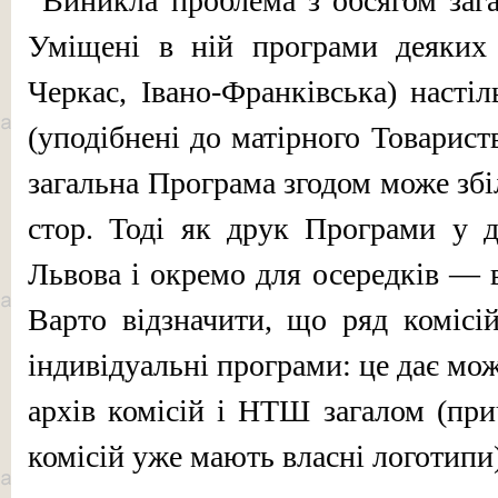
Виникла проблема з об­сягом зага
Уміщені в ній програми деяких 
Черкас, Івано-Франківська) настіл
(уподібнені до матірного То­варист
загальна Програма зго­дом може з
стор. Тоді як друк Програми у 
Львова і окремо для осередків — в
Варто відзначити, що ряд комісі
індивідуальні програми: це дає мо
архів комісій і НТШ загалом (при
комісій уже мають власні логотипи)