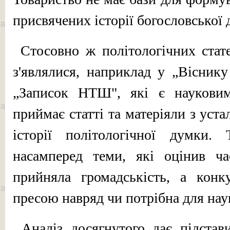
присвячених історії богословської 
Стосовно ж політологічних ста­т
з'являлися, наприклад у „Вісник
„За­писок НТШ", які є науковим
приймає статті та матеріяли з уста
історії політологічної думки. 
насамперед теми, які оцінив ча
прийняла громадськість, а конк
пресою навряд чи потрібна для нау­к
Аналіз досягнутого дає підста