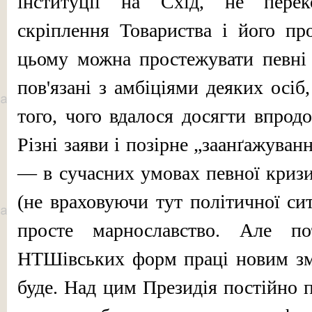
інституції на Схід, не пере
скріплення Товариства і його пр
цьому можна простежувати певні 
пов'язані з амбіціями деяких осіб
того, чого вдалося досягти впродо
Різні заяви і позірне „заанґажуван
— в сучасних умовах певної кризи
(не вра­ховуючи тут політичної си
просте марнославство. Але по
НТШівських форм праці новим зміс
буде. Над цим Президія постійно 