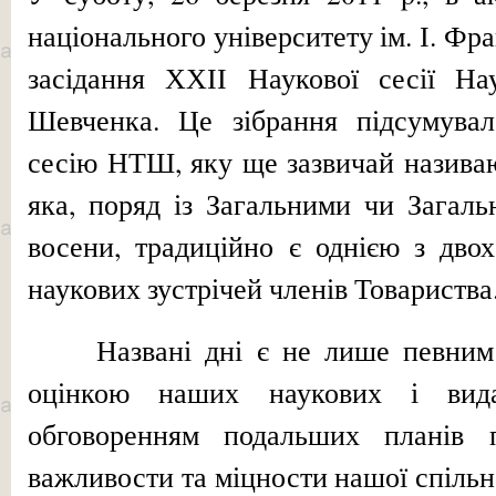
національного університету ім. І. Фр
засідання ХХІІ Наукової сесії Нау
Шевченка. Це зі­брання підсумувал
сесію НТШ, яку ще зазвичай називаю
яка, поряд із Загальними чи Загал
восе­ни, традиційно є однією з дво
наукових зустрічей членів Товариства
Названі дні є не лише певним 
оцінкою наших наукових і вида
обговорен­ням подальших планів 
важливости та міцности нашої спіль