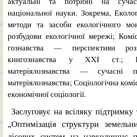
актуальні та потрібні на сучас
національної науки. Зокрема, Еколо
методи та засоби екологічного мо
розбудови екологічної мережі; Коміс
гознавства — перспективи розв
книгознавства у XXI ст.; К
матеріялознавства — сучасні 
матеріялознавства; Соціологічна комі
економічної соціології.
Заслуговує на всіляку підтримку 
„Оптимізація структури земель­н
лісових систем на навколишнє п