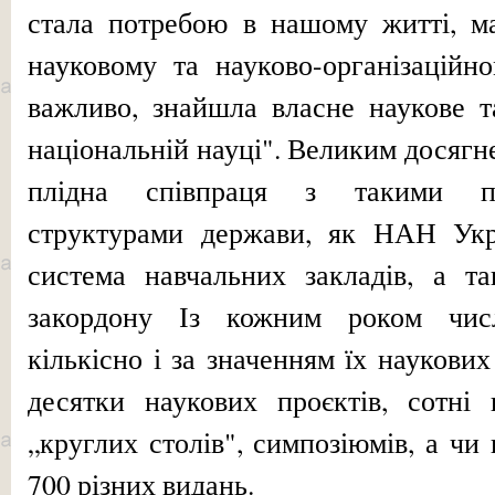
стала потребою в нашому житті, ма
науковому та науково-орга­нізацій
важливо, знайшла власне наукове т
національній науці". Великим досягн
плідна співпраця з такими п
структурами держави, як НАН Украї
система навчальних закладів, а та
закордону Із кожним роком чис
кількісно і за значенням їх наукових
десятки наукових проєктів, сотні 
„круглих столів", симпозіюмів, а чи
700 різних видань.