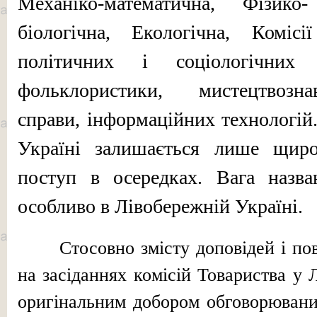
Механіко-математична, Фізико
біологічна, Еколо­гічна, Комісії
політичних і соціологічних
фольклористики, мис­тецтвозна
справи, інформаційних технологі
Україні за­лишається лише щиро
поступ в осередках. Вага на­зв
особливо в Лівобережній Україні.
Стосовно змісту доповідей і по
на засідан­нях комісій Товариства у 
оригінальним добором обговорюваних