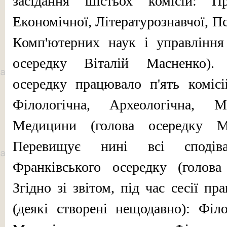
засідання шістьох комісій: Пра
Економічної, Літературознавчої, Пс
Комп'ютерних наук і управління
осередку Віталій Масненко).
осередку працювало п'ять комісі
Філологічна, Архео­логічна, М
Медицини (голова осередку М
Перевищує нині всі сподів
Франківського осередку (голов
Згідно зі звітом, під час сесії п
(деякі створені не­щодавно): Філ