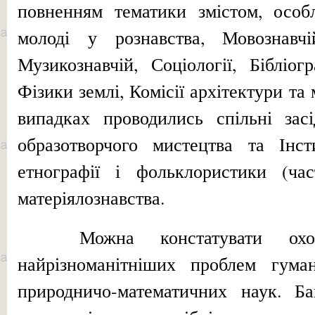
повненням тематики змістом, особ
молоді у рознавства, Мовознавчій
Музикознавчій, Соціології, Бібліогр
Фізики землі, Комісії архітектури та
випадках проводились спільні засі
образотворчо­го мистецтва та Інст
етнографії і фольклористики (час
матеріялознавства.
Можна констатувати охоп
найрізноманітніших проблем гумані
природничо-математичних наук. Б