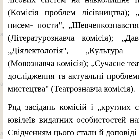
(Комісія про­блем лісівництва); 
писем- ности", „Шевченкознавств
(Літературознавча комісія); „Да
„Діялектологія", „Культура
(Мовознавча комісія); „Сучасне теа
дослідження та актуальні проблем
мистецтва" (Театрознавча комісія).
Ряд засідань комісій і „круглих с
ювілеїв видатних особистостей на
Свідченням цього стали й допо­віді