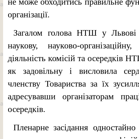
не може обходитись правильне фун
організації.
Загалом голова НТШ у Львові 
наукову, науково-організаційну
діяльність комісій та осередків НТ
як задовільну і вислови­ла сер
членству Товариства за їх зусилл
адресувавши організаторам прац
осередків.
Пленарне засідання одностайно 