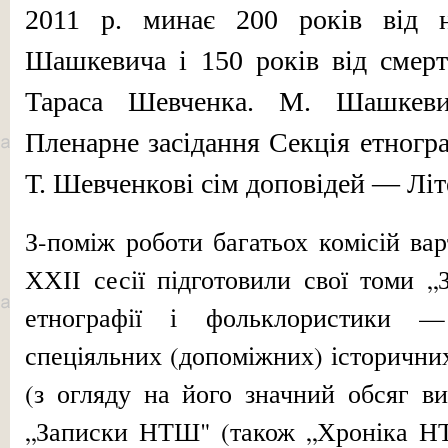
2011 р. минає 200 років від 
Шашкевича і 150 ро­ків від смер
Тараса Шев­ченка. М. Шашкеви
Пленарне засідання Секція етногра
Т. Шевченкові сім доповідей — Літ
З-поміж роботи багатьох комісій варт
ХХІІ сесії підготовили свої томи 
етнографії і фолькло­ристики 
спеціяльних (допоміжних) історичн
(з огляду на його значний обсяг ви
„Записки НТШ" (також „Хроніка 