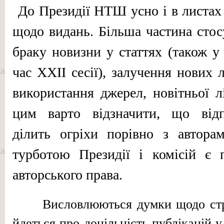
До Президії НТШ усно і в листах
щодо видань. Більша частина стосу
браку новизни у статтях (також у 
час ХХІІ сесії), залучення нових л
використання джерел, новітньої лі
цим варто відзначити, що відп
ділить огріхи порівно з автора
турботою Президії і комісій є 
авторського пра­ва.
Висловлюються думки щодо стра
йдеться про доцільність публікацій 