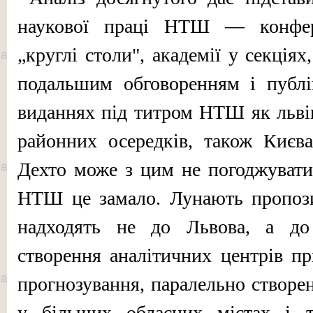
наукової праці НТШ — конферен
„круглі столи", академії у секціях
подальшим обговоренням і публі
виданнях під титром НТШ як львів
районних осередків, також Києва,
Дехто може з цим не погоджувати
НТШ це замало. Лунають пропоз
надходять не до Львова, а д
створення аналітичних центрів пр
прогнозування, паралельно створен
у більших обласних містах і т.