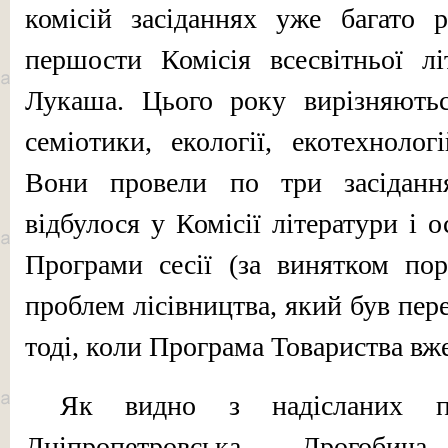
комісій засіданнях уже багато р
першости Комісія всесвітньої лі
Лукаша. Цього року вирізняють
семіотики, екології, екотехнологі
Вони провели по три засіданн
відбулося у Комісії літератури і 
Програми сесії (за винят­ком по
проблем лісівництва, який був пер
тоді, коли Програма Товариства вже
Як видно з надісланих пр
Дніпропетровська, Дрогобича,