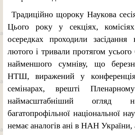
Традиційно щороку Наукова сесі
Цього року у секціях, комісі
осередках про­ходили засідання 
лютого і тривали протягом усього 
найменшого сумніву, що берез
НТШ, вира­жений у конференціях
семінарах, врешті Пленарно
наймасштабніший огляд на
багатопрофільної національної нау
немає аналогів ані в НАН України, 