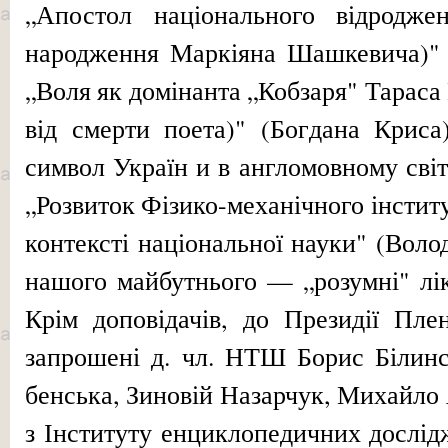
„Апос­тол національного відродже
народження Маркіяна Шашкевича)" (
„Воля як домінанта „Кобзаря" Тараса
від смерти поета)" (Бог­дана Крис
символ Україн и в англомовному світі
„Роз­виток Фізико-механічного інститут
контексті національної науки" (Вол
нашого майбутнього — „розумні" лік
Крім доповідачів, до Президії Пле
запрошені д. чл. НТШ Борис Білинс
бенська, Зиновій Назарчук, Михайло
з Інституту енциклопедичних до­слі