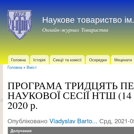
Пер
до
Наукове товариство і
осн
мат
Онлайн-журнал Товариства
Головна
Історія
Секції та комісії
Осередки
Меценати
Головне меню
Головна
»
Вміст
Ви є тут
ПРОГРАМА ТРИДЦЯТЬ П
НАУКОВОЇ СЕСІЇ НТШ (14 с
2020 р.
Опубліковано
Vladyslav Barto...
Срд, 2021-0
Долучення