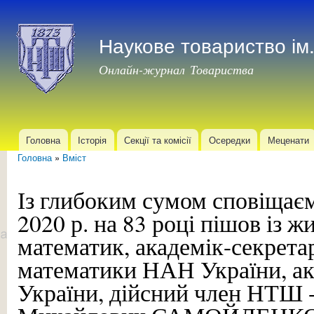
Пер
до
Наукове товариство і
осн
мат
Онлайн-журнал Товариства
Головна
Історія
Секції та комісії
Осередки
Меценати
Головне меню
Головна
»
Вміст
Ви є тут
Із глибоким сумом сповіщаєм
2020 р. на 83 році пішов із 
математик, академік-секрета
математики НАН України, а
України, дійсний член НТШ 